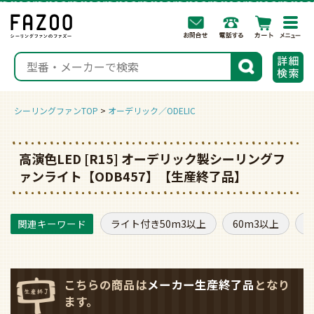
togg
navi
検索
シーリングファンTOP
オーデリック／ODELIC
高演色LED [R15] オーデリック製シーリングフ
ァンライト【ODB457】【生産終了品】
ライト付き50m3以上
60m3以上
こちらの商品は
メーカー生産終了品
となり
ます。