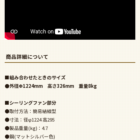
商品詳細について
■組み合わせたときのサイズ
●外径Φ1224mm 高さ326mm 重量8kg
■シーリングファン部分
●取付方法：簡易結線型
●寸法：径φ1224 高295
●製品重量(kg)：4.7
●鋼(マットシルバー色)