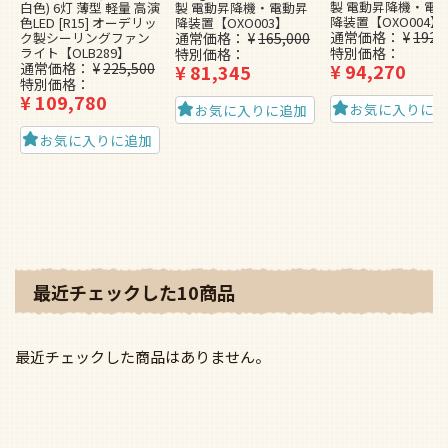
製 電動昇降機・電
白色) 6灯 薄型 軽量 高演
製 電動昇降機・電動昇
降装置【OXO004】
色LED [R15] オーデリッ
降装置【OXO003】
通常価格
¥
192,
ク製シーリングファン
通常価格
¥
165,000
ライト【OLB289】
特別価格
特別価格
通常価格
¥
225,500
¥
94,270
¥
81,345
特別価格
¥
109,780
お気に入りに
お気に入りに追加
お気に入りに追加
最近チェックした10商品
最近チェックした商品はありません。