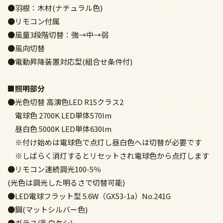
●羽根：木材(ナチュラル色)
●リモコン付属
●風量3段階切替：強→中→弱
●風向切替
●電動昇降装置対応型(組合せ条件付)
■照明部分
●光色切替 高演色LED R15クラス2
電球色 2700K LED単体570lm
昼白色 5000K LED単体630lm
※付け始めは電球色で点灯し昼白色へは切替が必要です
※しばらく消灯するとリセットされ電球色から点灯します
●リモコン連続調光100-5％
(光色は調光した明るさで切替可能)
●LED電球フラット型 5.6W（GX53-1a）No.241G
●鋼(マットシルバー色)
●ガラス(乳白ケシ)