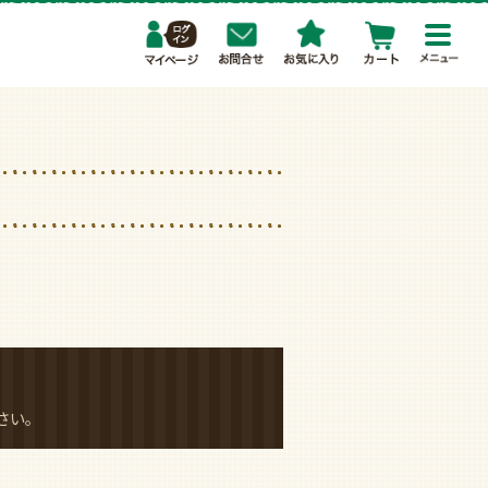
toggl
navig
さい。