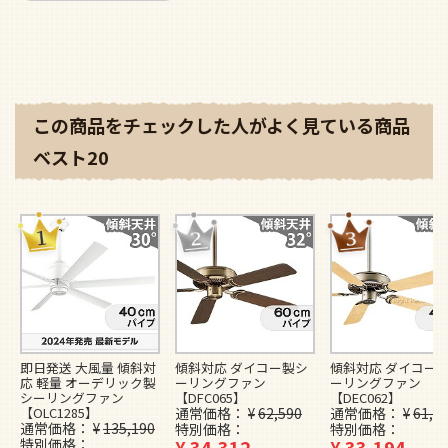
この商品をチェックした人がよく見ている商品
ベスト20
即日発送 大風量 傾斜対
傾斜対応 ダイコー製シ
傾斜対応 ダイコー
応 軽量 オーデリック製
ーリングファン
ーリングファン
シーリングファン
【DFC065】
【DEC062】
【OLC1285】
通常価格
¥
62,590
通常価格
¥
61,3
通常価格
¥
135,190
特別価格
特別価格
特別価格
¥
34,312
¥
33,194