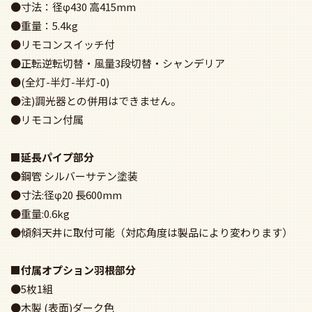
●寸法：径φ430 高415mm
●重量：5.4kg
●リモコンスイッチ付
●正転逆転切替・風量3段切替・シャンデリア
●(全灯-半灯-半灯-0)
●注)調光器との併用はできません。
●リモコン付属
■延長パイプ部分
●鋼管 シルバーサテン塗装
●寸法:径φ20 長600mm
●重量:0.6kg
●傾斜天井に取付可能（対応角度は製品により変わります）
■付属オプション羽根部分
●5枚1組
●木製 (表面)ダーク色