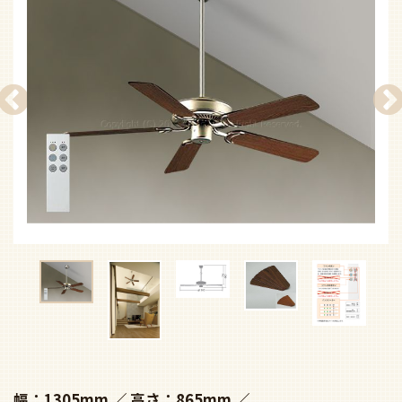
幅：1305mm
高さ：865mm