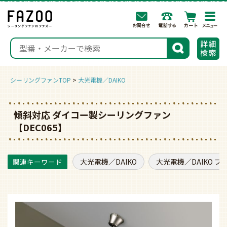
togg
navi
検索
シーリングファンTOP
大光電機／DAIKO
傾斜対応 ダイコー製シーリングファン
【DEC065】
大光電機／DAIKO
大光電機／DAIKO フ