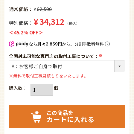
通常価格
62,590
¥
¥
34,312
特別価格
税込
45.2% OFF
なら
月々2,859円
から。分割手数料無料
全国対応可能な専門店の取付工事について：
(必
須)
※無料で取付工事見積もりをいたします。
カートに入れる