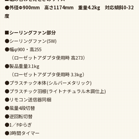
度
■シーリングファン部分
●シーリングファン(5W)
●幅φ900・高255
（ローゼットアダプタ使用時 高273）
●製品重量3.1kg
（ローゼットアダプタ使用時 3.3kg）
●プラスチック本体(シルバーメタリック)
●プラスチック羽根(ライトナチュラル木調仕上)
●リモコン送信器同梱
●風量4段切替
●逆回転切替
●1／fゆらぎ
●3時間タイマー
●ローゼット(ハンガー付)取付可能