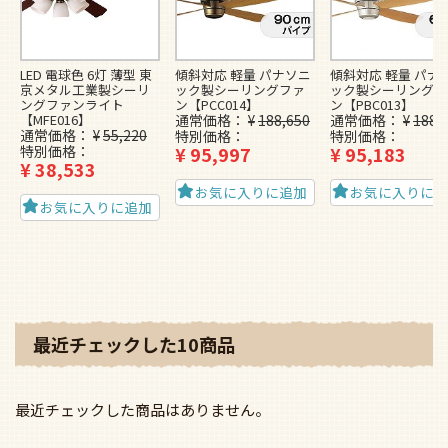
LED 電球色 6灯 薄型 東
傾斜対応 軽量 パナソニ
傾斜対応 軽量 パナ
京メタル工業製シーリ
ック製シーリングファ
ック製シーリングフ
ングファンライト
ン【PCC014】
ン【PBC013】
【MFE016】
通常価格
¥
188,650
通常価格
¥
188,
通常価格
¥
55,220
特別価格
特別価格
特別価格
¥
95,997
¥
95,183
¥
38,533
お気に入りに追加
お気に入りに
お気に入りに追加
最近チェックした10商品
最近チェックした商品はありません。