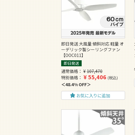
即日発送 大風量 傾斜対応 軽量 オ
ーデリック製シーリングファン
【OOC011】
即日発送
通常価格
¥
107,470
¥
55,406
特別価格
税込
48.4% OFF
お気に入りに追加