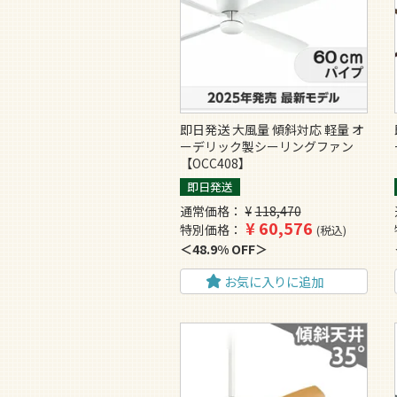
即日発送 大風量 傾斜対応 軽量 オ
ーデリック製シーリングファン
【OCC408】
即日発送
通常価格
¥
118,470
¥
60,576
特別価格
税込
48.9% OFF
お気に入りに追加