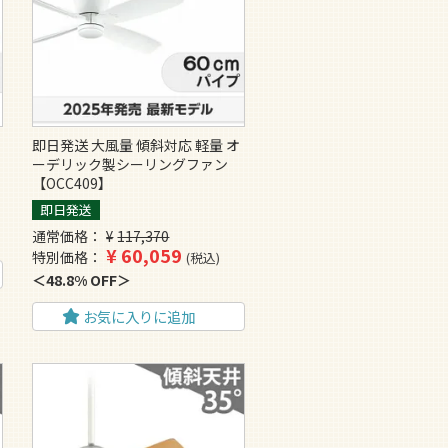
即日発送 大風量 傾斜対応 軽量 オ
ーデリック製シーリングファン
【OCC409】
即日発送
通常価格
¥
117,370
¥
60,059
特別価格
税込
48.8% OFF
お気に入りに追加