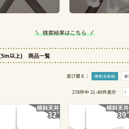
検索結果はこちら
(5m以上)
並び替え
標準(全高順)
新
278
件中
21
-
40
件表示