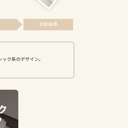
4
診断
結果
シック系のデザイン。