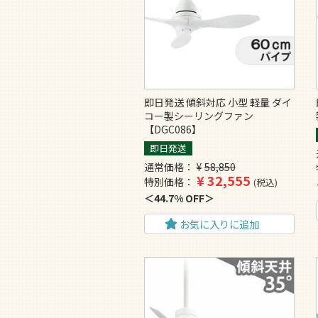
即日発送 傾斜対応 小型 軽量 ダイ
コー製シーリングファン
【DGC086】
即日発送
通常価格
¥
58,850
¥
32,555
特別価格
税込
44.7% OFF
お気に入りに追加