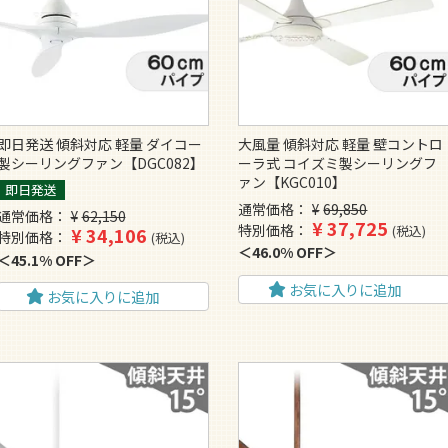
即日発送 傾斜対応 軽量 ダイコー
大風量 傾斜対応 軽量 壁コントロ
製シーリングファン【DGC082】
ーラ式 コイズミ製シーリングフ
ァン【KGC010】
即日発送
通常価格
¥
69,850
通常価格
¥
62,150
¥
37,725
特別価格
税込
¥
34,106
特別価格
税込
46.0% OFF
45.1% OFF
お気に入りに追加
お気に入りに追加