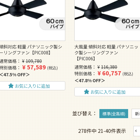
傾斜対応 軽量 パナソニック製シ
大風量 傾斜対応 軽量 パナソニッ
ーリングファン【PIC008】
ク製シーリングファン
【PIC006】
通常価格
¥
109,780
¥
57,589
通常価格
¥
116,380
特別価格
税込
¥
60,757
特別価格
税込
47.5% OFF
47.8% OFF
お気に入りに追加
お気に入りに追加
並び替え
標準(全高順)
新
278
件中
21
-
40
件表示