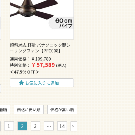
傾斜対応 軽量 パナソニック製シ
ーリングファン【PFC008】
通常価格
¥
109,780
¥
57,589
特別価格
税込
47.5% OFF
お気に入りに追加
着順
価格が安い順
価格が高い順
1
2
3
…
14