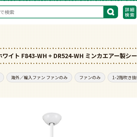
検索
ホワイト F843-WH + DR524-WH ミンカエアー製
海外／輸入ファン ファンのみ
ファンのみ
1-2階吹き抜