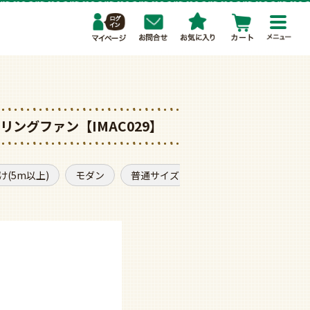
toggl
navig
シーリングファン【IMAC029】
け(5m以上)
モダン
普通サイズ
軽量・軽いタイプ