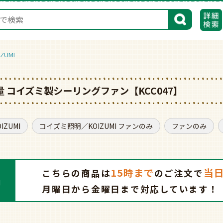
検索
UMI
量 コイズミ製シーリングファン【KCC047】
ZUMI
コイズミ照明／KOIZUMI ファンのみ
ファンのみ
15時まで
当
こちらの商品は
の
ご注文で
月曜日から金曜日まで対応しています！