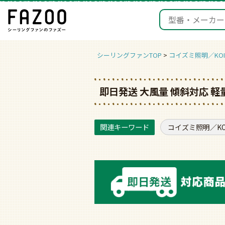
シーリングファンTOP
コイズミ照明／KOIZ
即日発送 大風量 傾斜対応 軽
コイズミ照明／KOI