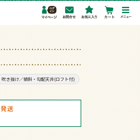
toggl
navig
吹き抜け／傾斜・勾配天井(ロフト付)
アンティーク調
普通
日発送