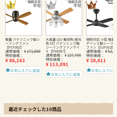
軽量 パナソニック製シ
大風量 LED 電球色/昼光
傾斜対応 小型 軽量 
ーリングファン
色 5灯 パナソニック製
デリック製シーリン
【PCF002】
シーリングファンライ
ファン【OJF010】
通常価格
¥
171,600
ト【PEB087】
通常価格
¥
52,8
通常価格
¥
227,700
特別価格
特別価格
¥
86,163
特別価格
¥
28,611
¥
113,091
お気に入りに追加
お気に入りに
お気に入りに追加
最近チェックした10商品