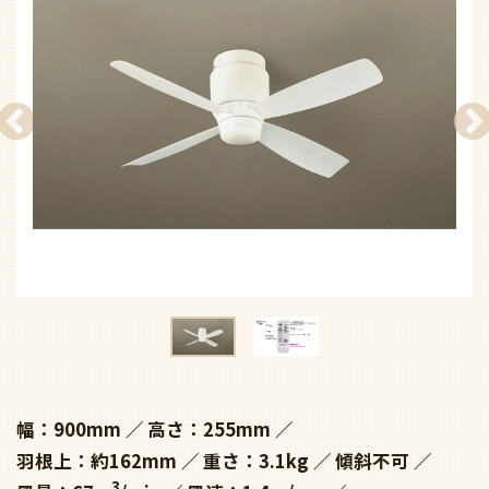
幅：900mm
高さ：255mm
羽根上：約162mm
重さ：3.1kg
傾斜不可
3