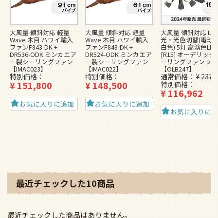
大風量 傾斜対応 軽量
大風量 傾斜対応 軽量
大風量 傾斜対応 LED
Wave 木目 ハワイ輸入
Wave 木目 ハワイ輸入
光・光色切替(電球色
ファンF843-DK +
ファンF843-DK +
白色) 5灯 高演色LED
DR536-ODK ミンカエア
DR524-ODK ミンカエア
[R15] オーデリッ
ー製シーリングファン
ー製シーリングファン
ーリングファンライ
【IMAC023】
【IMAC022】
【OLB247】
特別価格
特別価格
通常価格
¥
237,
¥
151,800
¥
148,500
特別価格
¥
116,962
お気に入りに追加
お気に入りに追加
お気に入りに
最近チェックした10商品
最近チェックした商品はありません。