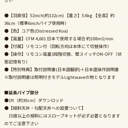
●【羽直径】52inch(約132cm) 【重さ】5.6kg 【全高】約
36cm（標準6inchパイプ使用時）
●【色】コア色(Distressed Koa)
●【風量】CFM 4,601 日本で使用する場合 約108m3/min
●【付属】リモコン付（回転方向は本体にて切替操作）
●【操作】リモコン風量3段階切替、壁スイッチON-OFF（状
態記憶有り）
●【特別特典】取付説明書(日本語翻訳)＋日本語操作説明書
※取付説明書は照明付きモデルLightwaveの物となります
■延長パイプ部分
●1ft（約30cm）ダウンロッド
●【傾斜天井・勾配天井への設置ついて】
15度以上の傾斜にはスロープキットが必ず必要となります
のでご注意下さい