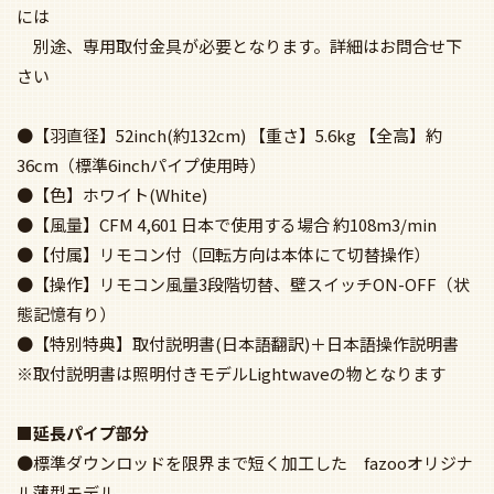
には
別途、専用取付金具が必要となります。詳細はお問合せ下
さい
●【羽直径】52inch(約132cm) 【重さ】5.6kg 【全高】約
36cm（標準6inchパイプ使用時）
●【色】ホワイト(White)
●【風量】CFM 4,601 日本で使用する場合 約108m3/min
●【付属】リモコン付（回転方向は本体にて切替操作）
●【操作】リモコン風量3段階切替、壁スイッチON-OFF（状
態記憶有り）
●【特別特典】取付説明書(日本語翻訳)＋日本語操作説明書
※取付説明書は照明付きモデルLightwaveの物となります
■延長パイプ部分
●標準ダウンロッドを限界まで短く加工した fazooオリジナ
ル薄型モデル