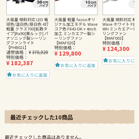
大風量 傾斜対応 LED 電
大風量 軽量 fazooオリ
大風量 傾斜対応 軽
球色/温白色/昼白色 4灯
ジナル加工モデル Wave
Wave ホワイト F843
軽量 クラス700[拡散タ
コア色 F843-DK + 4inch
WH ミンカエアー製
イプ]Ra90[美ルック] パ
加工 ミンカエアー製シ
リングファン
ナソニック製シーリン
ーリングファン
【IMAF003】
グファンライト
【IMAF020】
特別価格
【PHB021】
特別価格
¥
124,300
通常価格
¥
370,920
¥
129,800
特別価格
お気に入りに
¥
182,387
お気に入りに追加
お気に入りに追加
最近チェックした10商品
最近チェックした商品はありません。