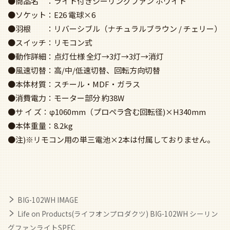
●商品名 ：ライト付きシーリングファン ホワイト
●ソケット：E26 電球×6
●羽根 ：リバーシブル（ナチュラルブラウン / チェリー）
●スイッチ：リモコン式
●動作詳細：点灯仕様 全灯→3灯→3灯→消灯
●風速切替：高/中/低速切替、回転方向切替
●本体材質：スチール・MDF・ガラス
●消費電力：モーター部分 約38W
●サ イ ズ：φ1060mm（プロペラ含む回転径)×H340mm
●本体重量：8.2kg
●注)※リモコン用の単三電池×2本は付属しておりません。
BIG-102WH IMAGE
Life on Products(ライフオンプロダクツ) BIG-102WH シーリン
グファンライトSPEC