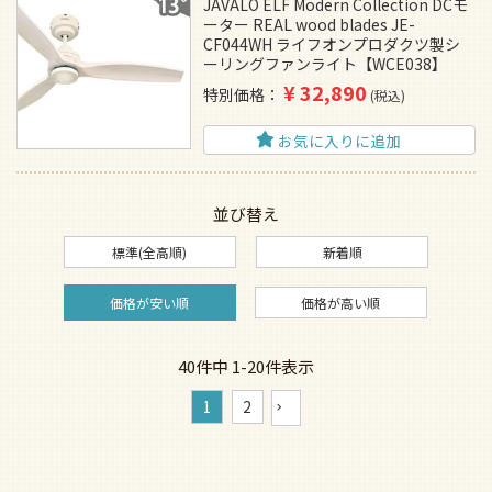
JAVALO ELF Modern Collection DCモ
ーター REAL wood blades JE-
CF044WH ライフオンプロダクツ製シ
ーリングファンライト【WCE038】
¥
32,890
特別価格
税込
お気に入りに追加
並び替え
標準(全高順)
新着順
価格が安い順
価格が高い順
40
件中
1
-
20
件表示
1
2