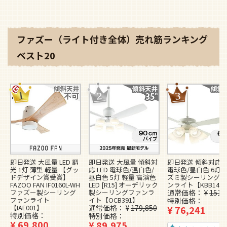
ファズー（ライト付き全体）売れ筋ランキング
ベスト20
即日発送 大風量 LED 調
即日発送 大風量 傾斜対
即日発送 傾斜対応 L
光 1灯 薄型 軽量 【グッ
応 LED 電球色/温白色/
電球色/昼白色 6灯 
ドデザイン賞受賞】
昼白色 5灯 軽量 高演色
ズミ製シーリングフ
FAZOO FAN IF0160L-WH
LED [R15] オーデリック
ンライト【KBB148
ファズー製シーリング
製シーリングファンラ
通常価格
¥
151,
ファンライト
イト【OCB391】
特別価格
【IAE001】
通常価格
¥
179,850
¥
76,241
特別価格
特別価格
¥
69,800
¥
89,975