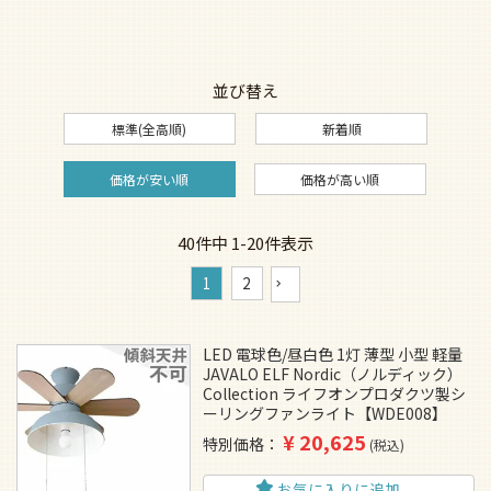
並び替え
標準(全高順)
新着順
価格が安い順
価格が高い順
40
件中
1
-
20
件表示
1
2
LED 電球色/昼白色 1灯 薄型 小型 軽量
JAVALO ELF Nordic（ノルディック）
Collection ライフオンプロダクツ製シ
ーリングファンライト【WDE008】
¥
20,625
特別価格
税込
お気に入りに追加