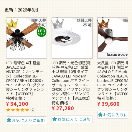
2026年8月
LED 電球色 4灯 軽量
LED 調光・光色切替(電
大風量 LED 調光 電
JAVALO ELF
球色-昼光色) 1灯 薄型
昼白色 1灯 薄型 軽
VINTAGE（ヴィンテー
小型 軽量 10畳タイプ
JAVALO ELF Modern
ジ）Collection JE-
JAVALO ELF Modern
Collection REAL wo
CF001V-BK + LD2620 /
Collection パネライト
bladesJE-CF004M-S
ライフオンプロダクツ
サーキュレーターJE-
C-F01 ライフオン
製シーリングファンラ
CF030 ライフオンプロ
クツ製シーリングフ
イト【WCE007】
ダクツ製シーリングフ
ンライト【WCE009
特別価格
ァンライト【WEE002】
特別価格
¥
34,100
特別価格
¥
39,600
¥
27,280
2
お気に入りに
お気に入りに追加
お気に入りに追加