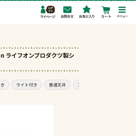
toggl
navig
ction ライフオンプロダクツ製シ
付き
ライト付き
普通天井
アンティーク調
普通サイ