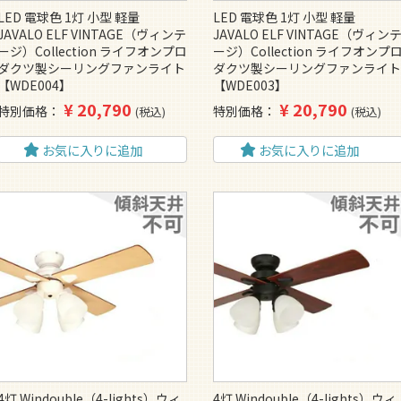
LED 電球色 1灯 小型 軽量
LED 電球色 1灯 小型 軽量
JAVALO ELF VINTAGE（ヴィンテ
JAVALO ELF VINTAGE（ヴィン
ージ）Collection ライフオンプロ
ージ）Collection ライフオンプ
ダクツ製シーリングファンライト
ダクツ製シーリングファンライ
【WDE004】
【WDE003】
¥
20,790
¥
20,790
特別価格
特別価格
税込
税込
お気に入りに追加
お気に入りに追加
4灯 Windouble（4-lights）ウィ
4灯 Windouble（4-lights）ウィ