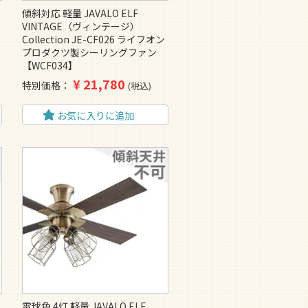
傾斜対応 軽量 JAVALO ELF
テ
VINTAGE（ヴィンテージ）
ロ
Collection JE-CF026 ライフオン
ト
プロダクツ製シーリングファン
【WCF034】
¥
21,780
特別価格
税込
お気に入りに追加
電球色 4灯 軽量 JAVALO ELF