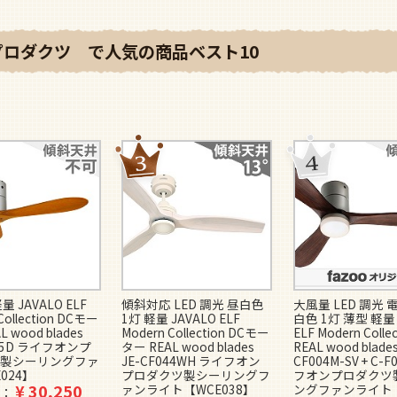
オンプロダクツ で人気の商品ベスト10
 JAVALO ELF
傾斜対応 LED 調光 昼白色
大風量 LED 調光 
Collection DCモー
1灯 軽量 JAVALO ELF
白色 1灯 薄型 軽量 
 wood blades
Modern Collection DCモー
ELF Modern Collec
025D ライフオンプ
ター REAL wood blades
REAL wood blade
製シーリングファ
JE-CF044WH ライフオン
CF004M-SV + C-
024】
プロダクツ製シーリングフ
フオンプロダクツ
¥
30,250
ァンライト【WCE038】
ングファンライト