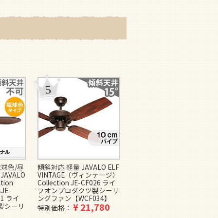
電球色/昼
傾斜対応 軽量 JAVALO ELF
LED 調光・光色切替(電球
JAVALO
VINTAGE（ヴィンテージ）
色-昼光色) 1灯 薄型 小型
tion
Collection JE-CF026 ライ
軽量 10畳タイプ JAVALO
sJE-
フオンプロダクツ製シーリ
ELF Modern Collection パ
F01 ライ
ングファン【WCF034】
ネライトサーキュレーター
¥
21,780
製シーリ
JE-CF030 ライフオンプロ
特別価格
ダクツ製シーリングファン