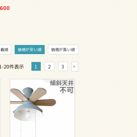
ライト【WEE002】
,600
¥
27,280
特別価格
新着順
価格が安い順
価格が高い順
1
-
20
件表示
1
2
3