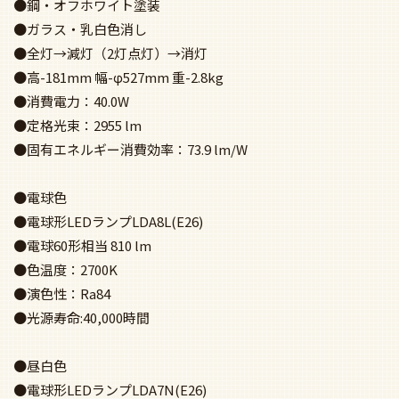
●鋼・オフホワイト塗装
●ガラス・乳白色消し
●全灯→減灯（2灯点灯）→消灯
●高-181mm 幅-φ527mm 重-2.8kg
●消費電力：40.0W
●定格光束：2955 lm
●固有エネルギー消費効率：73.9 lm/W
●電球色
●電球形LEDランプLDA8L(E26)
●電球60形相当 810 lm
●色温度：2700K
●演色性：Ra84
●光源寿命:40,000時間
●昼白色
●電球形LEDランプLDA7N(E26)