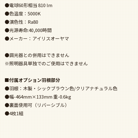
●電球60形相当 810 lm
●色温度：5000K
●演色性：Ra80
●光源寿命:40,000時間
●メーカー：アイリスオーヤマ
●調光器との併用はできません
※照明器具単独でのご使用はできません
■付属オプション羽根部分
●羽根：木製・シックブラウン色/クリアナチュラル色
●幅-464mm×133mm 重-0.6kg
●裏面使用可（リバーシブル）
●4枚1組