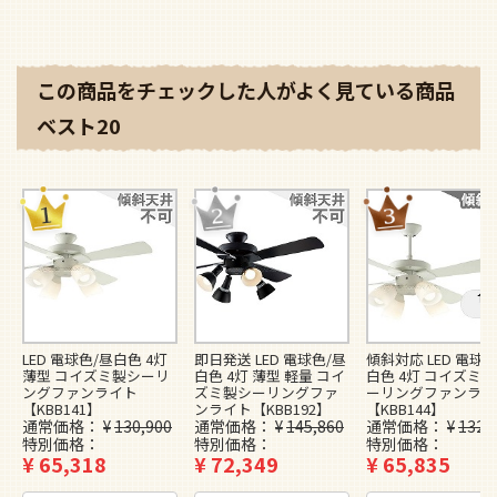
この商品をチェックした人がよく見ている商品
ベスト20
LED 電球色/昼白色 4灯
即日発送 LED 電球色/昼
傾斜対応 LED 電球色
薄型 コイズミ製シーリ
白色 4灯 薄型 軽量 コイ
白色 4灯 コイズミ
ングファンライト
ズミ製シーリングファ
ーリングファンライ
【KBB141】
ンライト【KBB192】
【KBB144】
通常価格
¥
130,900
通常価格
¥
145,860
通常価格
¥
132,
特別価格
特別価格
特別価格
¥
65,318
¥
72,349
¥
65,835