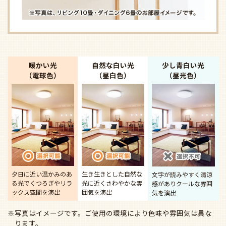
暖かい光
自然な白い光
少し青白い光
（電球色）
（昼白色）
（昼光色）
夕日に近い温かみのあ
生き生きとした自然な
文字が読みやすく清涼
る光で
くつろぎやリラ
光に近く
さわやかな雰
感があり
クールな雰囲
ックス空間を演出
囲気を演出
気を演出
※写真はイメージです。ご使用の環境により色味や雰囲気は異な
ります。