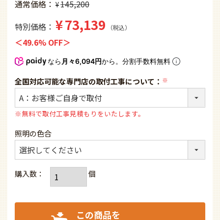
通常価格
145,200
¥
¥
73,139
特別価格
税込
49.6% OFF
なら
月々6,094円
から。分割手数料無料
全国対応可能な専門店の取付工事について：
(必
須)
※無料で取付工事見積もりをいたします。
照明の色合