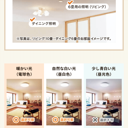
暖かい光
自然な白い光
少し青白い光
（電球色）
（昼白色）
（昼光色）