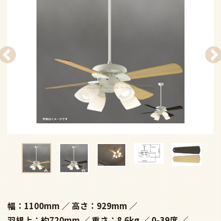
幅：1100mm
高さ：929mm
羽根上：約720mm
重さ：8.6kg
0-39度