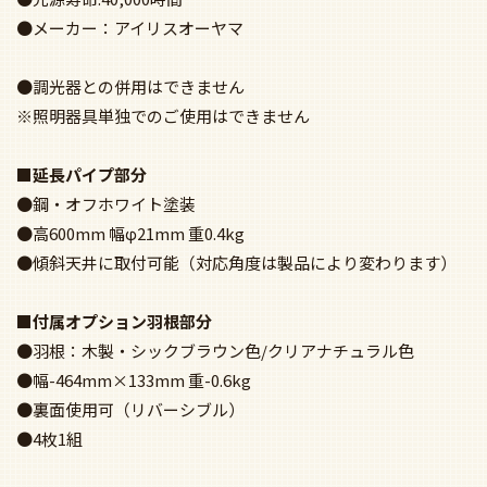
●メーカー：アイリスオーヤマ
●調光器との併用はできません
※照明器具単独でのご使用はできません
■延長パイプ部分
●鋼・オフホワイト塗装
●高600mm 幅φ21mm 重0.4kg
●傾斜天井に取付可能（対応角度は製品により変わります）
■付属オプション羽根部分
●羽根：木製・シックブラウン色/クリアナチュラル色
●幅-464mm×133mm 重-0.6kg
●裏面使用可（リバーシブル）
●4枚1組