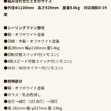
■組み合わせたときのサイズ
●外径Φ1100mm 高さ929mm 重量8.6kg 対応傾斜0-39
度
■シーリングファン部分
●鋼・オフホワイト塗装
●羽根：木製・オフホワイト塗装
●高385mm 幅φ1100mm 重5.4kg
●回転切替スイッチ付(リモコン)
●4段スピード切替スイッチ付(リモコン)
●30分／60分タイマー付(リモコン)
■照明部分
●鋼・オフホワイト塗装
●ガラス・乳白色消し
●全灯→減灯（2灯点灯）→消灯
●高-181mm 幅-φ527mm 重-2.8kg