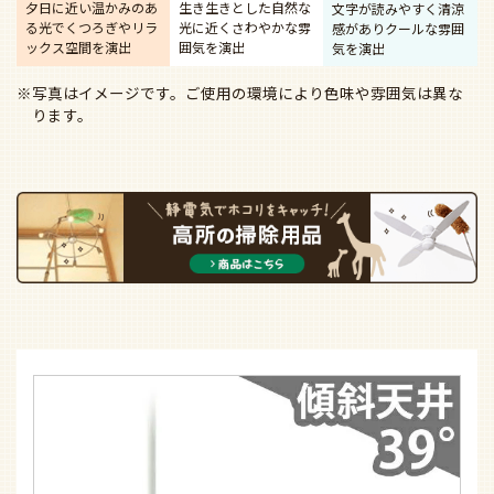
夕日に近い温かみのあ
生き生きとした自然な
文字が読みやすく清涼
る光で
くつろぎやリラ
光に近く
さわやかな雰
感があり
クールな雰囲
ックス空間を演出
囲気を演出
気を演出
※写真はイメージです。ご使用の環境により色味や雰囲気は異な
ります。