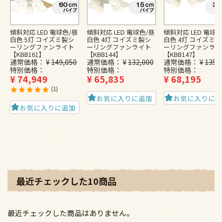
傾斜対応 LED 電球色/昼
傾斜対応 LED 電球色/昼
傾斜対応 LED 電球色
白色 5灯 コイズミ製シ
白色 4灯 コイズミ製シ
白色 4灯 コイズミ
ーリングファンライト
ーリングファンライト
ーリングファンライ
【KBB161】
【KBB144】
【KBB147】
通常価格
¥
149,050
通常価格
¥
132,000
通常価格
¥
135,
特別価格
特別価格
特別価格
¥
74,949
¥
65,835
¥
68,195
1
お気に入りに追加
お気に入りに
お気に入りに追加
最近チェックした10商品
最近チェックした商品はありません。