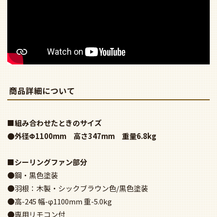
●鋼・黒色塗装
●羽根：木製・シックブラウン色/黒色塗装
●高-245 幅-φ1100mm 重-5.0kg
●専用リモコン付
●回転切替スイッチ付（リモコン）
●4段スピード切替スイッチ付（リモコン）
●30分／60分タイマー付（リモコン）
※延長パイプは取り付けられません
■照明部分
●定格光束 2720lm
●本体：鋼・黒色塗装
●高-215 幅-φ533mm 重-1.8kg
●全灯→減灯（2灯点灯）→消灯
●灯具可動型(下向-0～60°)
●調光器との併用はできません
●照明器具単独でのご使用はできません