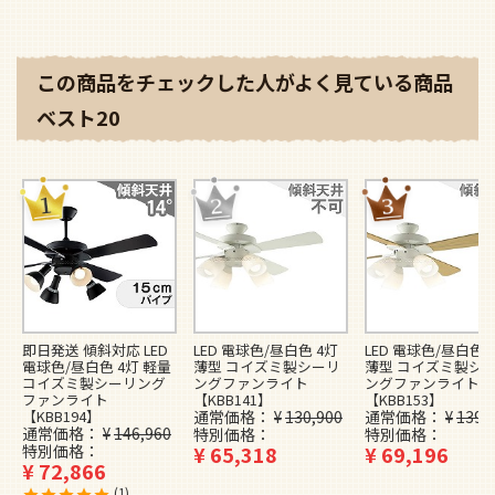
コイズミ製シーリング
ングファンライト
ングファンライト
ファンライト
【KBB141】
【KBB153】
【KBB194】
通常価格
¥
130,900
通常価格
¥
139,
通常価格
¥
146,960
特別価格
特別価格
特別価格
¥
65,318
¥
69,196
¥
72,866
1
最近チェックした10商品
最近チェックした商品はありません。