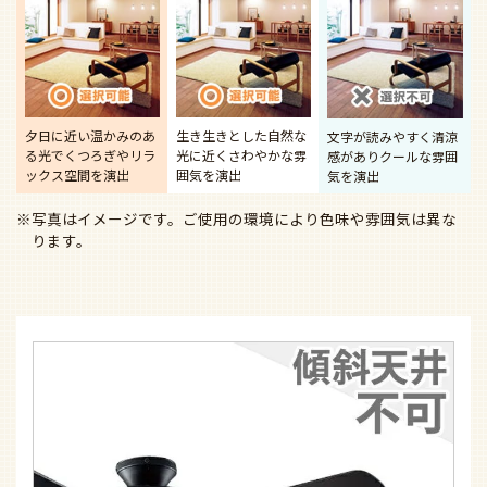
夕日に近い温かみのあ
生き生きとした自然な
文字が読みやすく清涼
る光で
くつろぎやリラ
光に近く
さわやかな雰
感があり
クールな雰囲
ックス空間を演出
囲気を演出
気を演出
※写真はイメージです。ご使用の環境により色味や雰囲気は異な
ります。