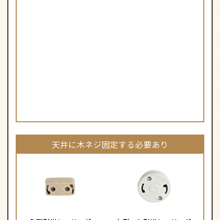
簡易取付タイプでも、組み立てや取り付けなど1人では難
しい場合がございます。
壁スイッチに調光機能があるものや、壁スイッチ自体が
ない場合はお取り付けができません。
戸建てや木造の建物へのお取り付けは、必ず天井裏の木
材（野縁）に木ネジ4本で、付属のアタッチメントをしっ
かりと固定してください。
上記以外の配線器具については、取り付けができない可
能性がございますのでお問い合わせください。