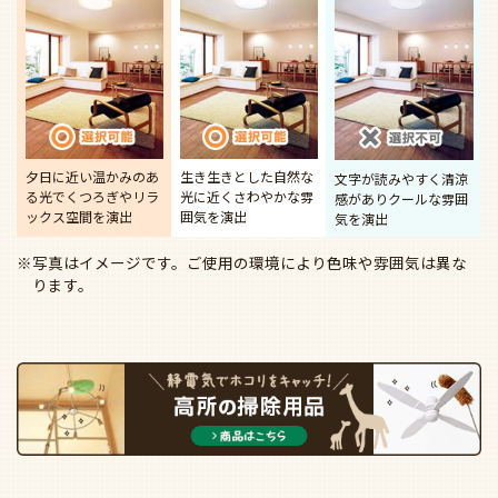
夕日に近い温かみのあ
生き生きとした自然な
文字が読みやすく清涼
る光で
くつろぎやリラ
光に近く
さわやかな雰
感があり
クールな雰囲
ックス空間を演出
囲気を演出
気を演出
※写真はイメージです。ご使用の環境により色味や雰囲気は異な
ります。