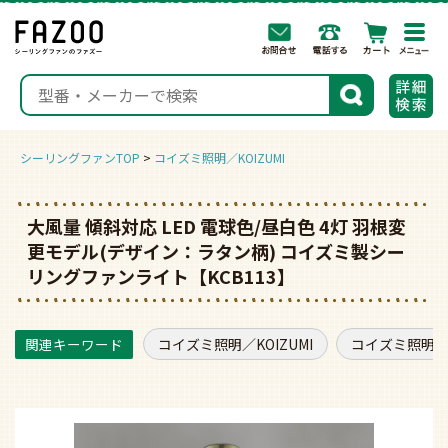
togg
navi
検索
シーリングファンTOP
コイズミ照明／KOIZUMI
大風量 傾斜対応 LED 電球色/昼白色 4灯 羽根変
更モデル(デザイン：ラタン柄) コイズミ製シー
リングファンライト【KCB113】
コイズミ照明／KOIZUMI
コイズミ照明／K