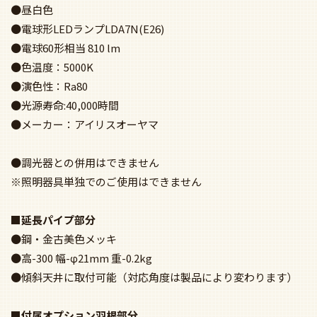
●昼白色
●電球形LEDランプLDA7N(E26)
●電球60形相当 810 lm
●色温度：5000K
●演色性：Ra80
●光源寿命:40,000時間
●メーカー：アイリスオーヤマ
●調光器との併用はできません
※照明器具単独でのご使用はできません
■延長パイプ部分
●鋼・金古美色メッキ
●高-300 幅-φ21mm 重-0.2kg
●傾斜天井に取付可能（対応角度は製品により変わります）
■付属オプション羽根部分