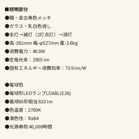
■照明部分
●鋼・金古美色メッキ
●ガラス・乳白色消し
●全灯→減灯（2灯点灯）→消灯
●高-181mm 幅-φ527mm 重-2.6kg
●消費電力：40.0W
●定格光束：2955 lm
●固有エネルギー消費効率：73.9 lm/W
●電球色
●電球形LEDランプLDA8L(E26)
●電球60形相当 810 lm
●色温度：2700K
●演色性：Ra84
●光源寿命:40,000時間