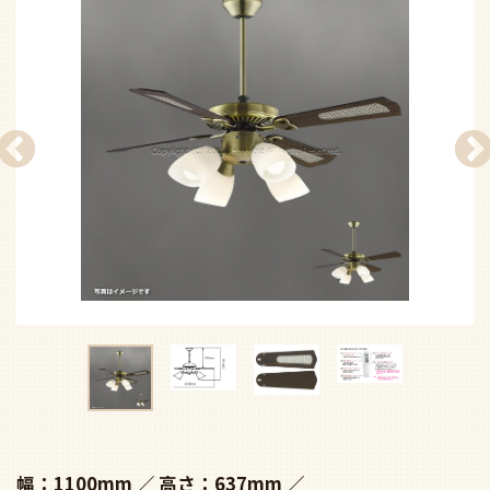
幅：1100mm
高さ：637mm