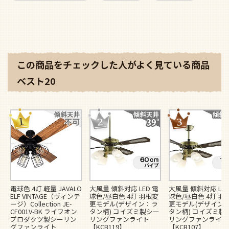
この商品をチェックした人がよく見ている商品
ベスト20
電球色 4灯 軽量 JAVALO
大風量 傾斜対応 LED 電
大風量 傾斜対応 LED
ELF VINTAGE（ヴィンテ
球色/昼白色 4灯 羽根変
球色/昼白色 4灯 羽
ージ）Collection JE-
更モデル(デザイン：ラ
更モデル(デザイン
CF001V-BK ライフオン
タン柄) コイズミ製シー
タン柄) コイズミ製
プロダクツ製シーリン
リングファンライト
リングファンライト
グファンライト
【KCB119】
【KCB107】