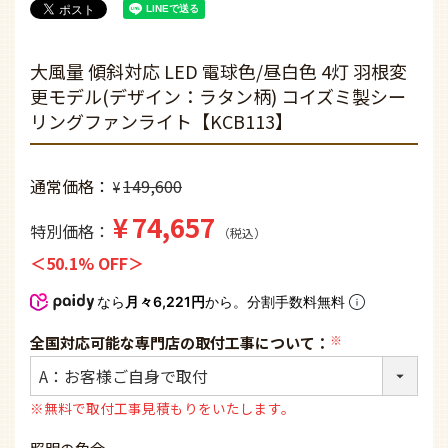
大風量 傾斜対応 LED 電球色/昼白色 4灯 羽根変
更モデル(デザイン：ラタン柄) コイズミ製シー
リングファンライト【KCB113】
通常価格
149,600
¥
¥
74,657
特別価格
税込
50.1% OFF
なら
月々6,221円
から。分割手数料無料
全国対応可能な専門店の取付工事について：
(必
須)
※無料で取付工事見積もりをいたします。