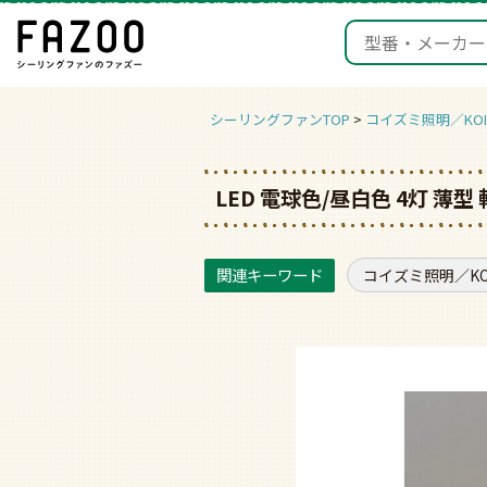
シーリングファンTOP
コイズミ照明／KOIZ
LED 電球色/昼白色 4灯 薄
コイズミ照明／KOI