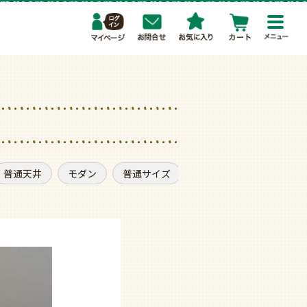
toggl
navig
普通天井
モダン
普通サイズ
薄型・スリムタイプ