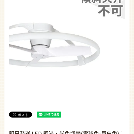
即日発送 LED 調光・光色切替(電球色-昼白色) 1