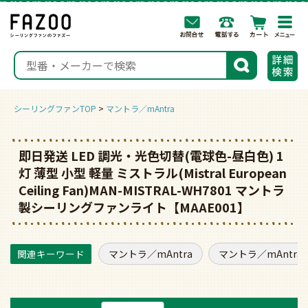
togg
navi
検索
シーリングファンTOP
マントラ／mAntra
即日発送 LED 調光・光色切替(電球色-昼白色) 1
灯 薄型 小型 軽量 ミストラル(Mistral European
Ceiling Fan)MAN-MISTRAL-WH7801 マントラ
製シーリングファンライト【MAAE001】
マントラ／mAntra
マントラ／mAntra