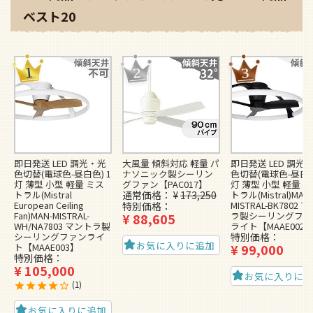
ベスト20
即日発送 LED 調光・光
大風量 傾斜対応 軽量 パ
即日発送 LED 調光
色切替(電球色-昼白色) 1
ナソニック製シーリン
色切替(電球色-昼白色
灯 薄型 小型 軽量 ミス
グファン【PAC017】
灯 薄型 小型 軽量 
トラル(Mistral
通常価格
¥
173,250
トラル(Mistral)MAN-
European Ceiling
MISTRAL-BK7802 
特別価格
Fan)MAN-MISTRAL-
ラ製シーリングファ
¥
88,605
WH/NA7803 マントラ製
ライト【MAAE002
シーリングファンライ
特別価格
お気に入りに追加
ト【MAAE003】
¥
99,000
特別価格
¥
105,000
お気に入りに
1
お気に入りに追加