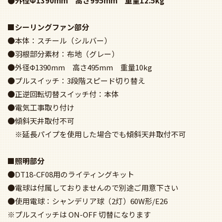
●外径Φ1390mm 高さ995mm 重量12.5kg
■シーリングファン部分
●本体：スチール（シルバー）
●羽根部分素材：布地（グレー）
●外径Φ1390mm 高さ495mm 重量10kg
●プルスイッチ：3段階スピード切り替え
●正逆回転切替スイッチ付：本体
●電気工事取り付け
●傾斜天井取付不可
※延長パイプを使用した場合でも傾斜天井取付不可
■照明部分
●DT18-CF08用のライティングキット
●電球は付属しておりませんので別途ご用意下さい
●使用電球：シャンデリア球（2灯）60W形/E26
※プルスイッチは ON-OFF 切替になります