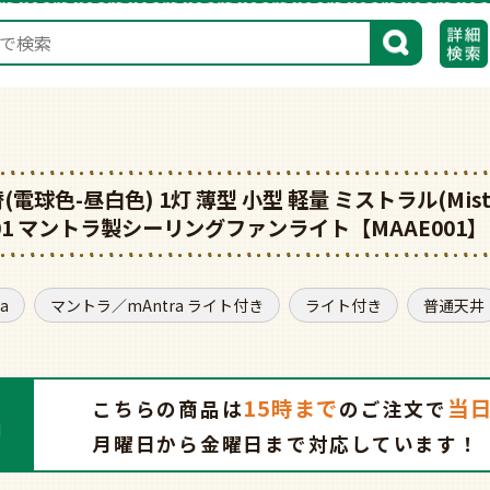
検索
色-昼白色) 1灯 薄型 小型 軽量 ミストラル(Mistral E
H7801 マントラ製シーリングファンライト【MAAE001】
a
マントラ／mAntra ライト付き
ライト付き
普通天井
15時まで
当
こちらの商品は
の
ご注文で
月曜日から金曜日まで対応しています！