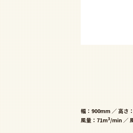
幅：900mm
高さ：
3
風量：71m
/min