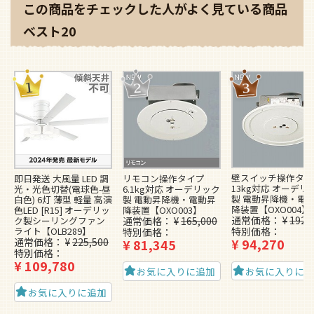
この商品をチェックした人がよく見ている商品
ベスト20
壁スイッチ操作タイ
即日発送 大風量 LED 調
リモコン操作タイプ
13kg対応 オーデリ
光・光色切替(電球色-昼
6.1kg対応 オーデリック
製 電動昇降機・電
白色) 6灯 薄型 軽量 高演
製 電動昇降機・電動昇
降装置【OXO004】
色LED [R15] オーデリッ
降装置【OXO003】
通常価格
¥
192,
ク製シーリングファン
通常価格
¥
165,000
ライト【OLB289】
特別価格
特別価格
通常価格
¥
225,500
¥
94,270
¥
81,345
特別価格
¥
109,780
お気に入りに
お気に入りに追加
お気に入りに追加