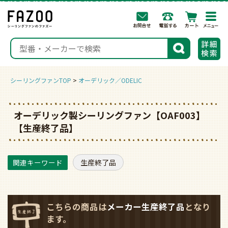
togg
navi
検索
シーリングファンTOP
オーデリック／ODELIC
オーデリック製シーリングファン【OAF003】
【生産終了品】
生産終了品
こちらの商品は
メーカー生産終了品
となり
ます。