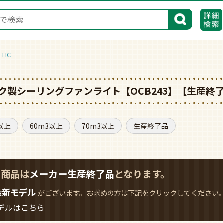
検索
LIC
デリック製シーリングファンライト【OCB243】【生産終
以上
60m3以上
70m3以上
生産終了品
の商品は
メーカー生産終了品
となります。
最新モデル
がございます。お求めの方は下記をクリックしてください
デルはこちら