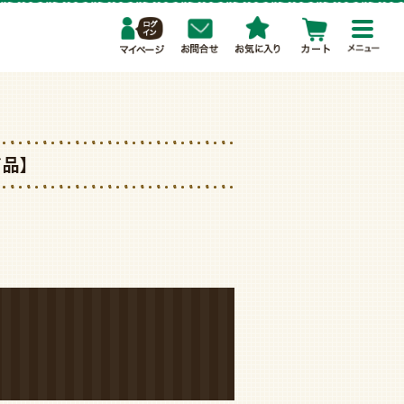
toggl
navig
了品】
。