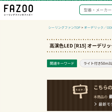
シーリングファンTOP
オーデリック／ODE
高演色LED [R15] オー
ライト付き50m3
こちら
本商品の
最新モ