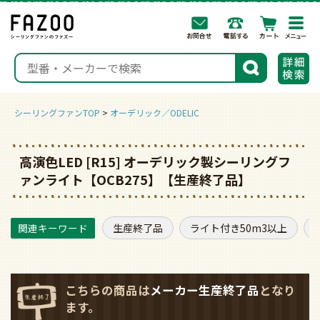
togg
navi
検索
シーリングファンTOP
オーデリック／ODELIC
高演色LED [R15] オーデリック製シーリングフ
ァンライト【OCB275】【生産終了品】
生産終了品
ライト付き50m3以上
こちらの商品は
メーカー生産終了品
となり
ます。