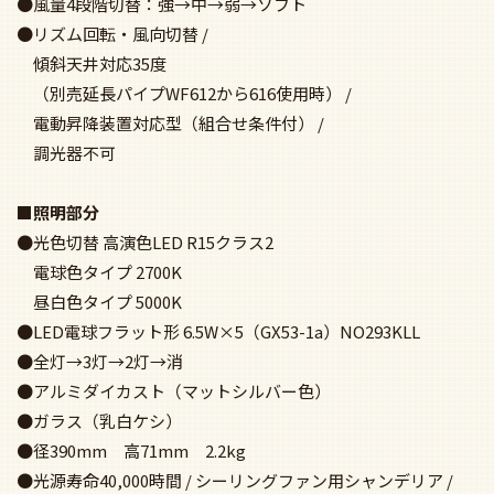
●風量4段階切替：強→中→弱→ソフト
●リズム回転・風向切替 /
傾斜天井対応35度
（別売延長パイプWF612から616使用時） /
電動昇降装置対応型（組合せ条件付） /
調光器不可
■照明部分
●光色切替 高演色LED R15クラス2
電球色タイプ 2700K
昼白色タイプ 5000K
●LED電球フラット形 6.5W×5（GX53-1a）NO293KLL
●全灯→3灯→2灯→消
●アルミダイカスト（マットシルバー色）
●ガラス（乳白ケシ）
●径390mm 高71mm 2.2kg
●光源寿命40,000時間 / シーリングファン用シャンデリア /