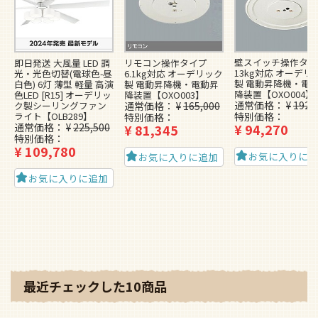
壁スイッチ操作タイ
即日発送 大風量 LED 調
リモコン操作タイプ
13kg対応 オーデリ
光・光色切替(電球色-昼
6.1kg対応 オーデリック
製 電動昇降機・電
白色) 6灯 薄型 軽量 高演
製 電動昇降機・電動昇
降装置【OXO004】
色LED [R15] オーデリッ
降装置【OXO003】
通常価格
¥
192,
ク製シーリングファン
通常価格
¥
165,000
ライト【OLB289】
特別価格
特別価格
通常価格
¥
225,500
¥
94,270
¥
81,345
特別価格
¥
109,780
お気に入りに
お気に入りに追加
お気に入りに追加
最近チェックした10商品