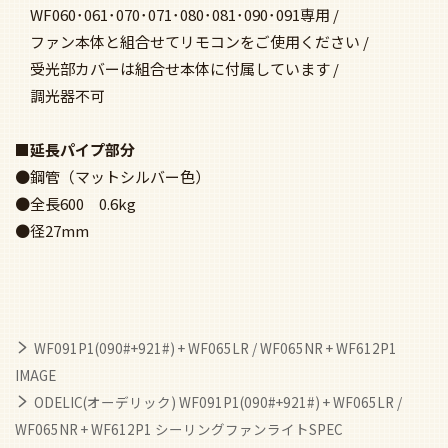
WF060･061･070･071･080･081･090･091専用 /
ファン本体と組合せてリモコンをご使用ください /
受光部カバーは組合せ本体に付属しています /
調光器不可
■延長パイプ部分
●鋼管（マットシルバー色）
●全長600 0.6kg
●径27mm
WF091P1(090#+921#) + WF065LR / WF065NR + WF612P1
IMAGE
ODELIC(オーデリック) WF091P1(090#+921#) + WF065LR /
WF065NR + WF612P1 シーリングファンライトSPEC