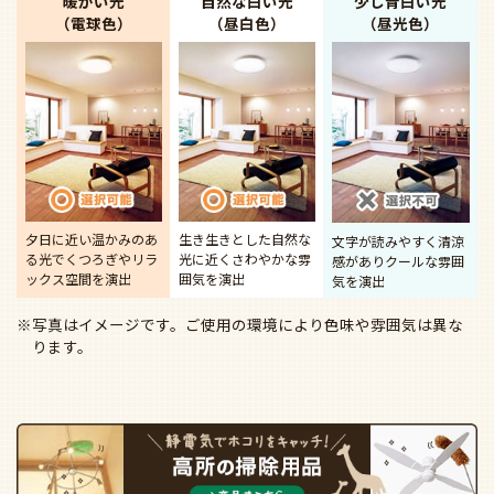
暖かい光
自然な白い光
少し青白い光
（電球色）
（昼白色）
（昼光色）
夕日に近い温かみのあ
生き生きとした自然な
文字が読みやすく清涼
る光で
くつろぎやリラ
光に近く
さわやかな雰
感があり
クールな雰囲
ックス空間を演出
囲気を演出
気を演出
※写真はイメージです。ご使用の環境により色味や雰囲気は異な
ります。