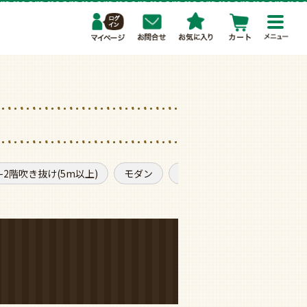
toggl
navig
1-2階吹き抜け(5m以上)
モダン
普通サイズ
軽量・軽い
。