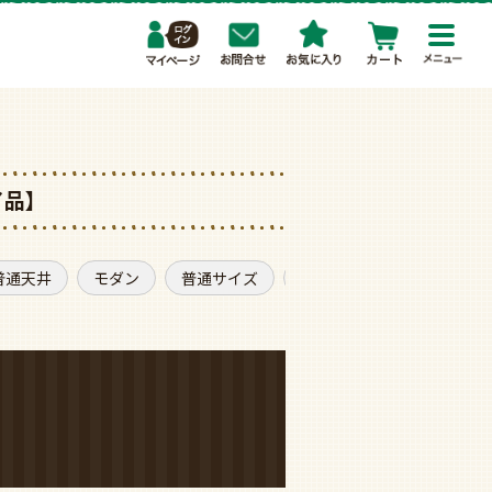
toggl
navig
了品】
普通天井
モダン
普通サイズ
調光・調色機能付き
。