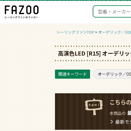
シーリングファンTOP
オーデリック／ODE
高演色LED [R15] オー
オーデリック／ODE
こちら
本商品の
最新モ