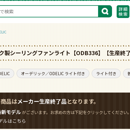
検索
LIC
デリック製シーリングファンライト【ODB336】【生産終
LIC
オーデリック／ODELIC ライト付き
ライト付き
の商品は
メーカー生産終了品
となります。
最新モデル
がございます。お求めの方は下記をクリックしてください
デルはこちら