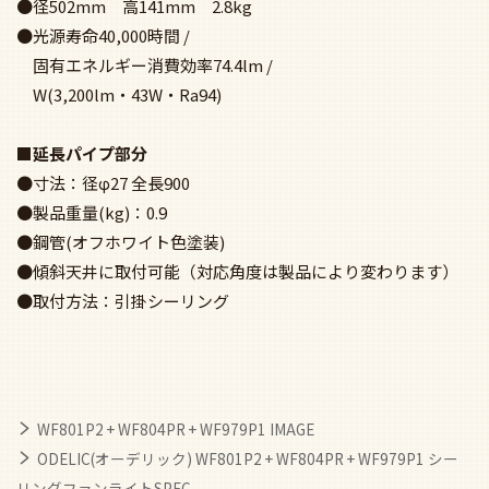
●径502mm 高141mm 2.8kg
●光源寿命40,000時間 /
固有エネルギー消費効率74.4lm /
W(3,200lm・43W・Ra94)
■延長パイプ部分
●寸法：径φ27 全長900
●製品重量(kg)：0.9
●鋼管(オフホワイト色塗装)
●傾斜天井に取付可能（対応角度は製品により変わります）
●取付方法：引掛シーリング
WF801P2 + WF804PR + WF979P1 IMAGE
ODELIC(オーデリック) WF801P2 + WF804PR + WF979P1 シー
リングファンライトSPEC