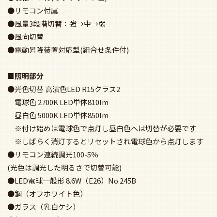
●リモコン付属
●風量3段階切替：強→中→弱
●風向切替
●電動昇降装置対応型(組合せ条件付)
■照明部分
●光色切替 高演色LED R15クラス2
電球色 2700K LED単体810lm
昼白色 5000K LED単体850lm
※付け始めは電球色で点灯し昼白色へは切替が必要です
※しばらく消灯するとリセットされ電球色から点灯します
●リモコン連続調光100-5％
(光色は調光した明るさで切替可能)
●LED電球一般形 8.6W（E26）No.245B
●鋼（オフホワイト色）
●ガラス（乳白ケシ）