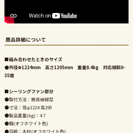
商品詳細について
■組み合わせたときのサイズ
●外径Φ1224mm 高さ1205mm 重量8.4kg 対応傾斜0-
35度
■シーリングファン部分
●取付方法：簡易結線型
●寸法：径φ1224 高295
●製品重量(kg)：4.7
●鋼(オフホワイト色)
●羽根：木材(オフホワイト色)