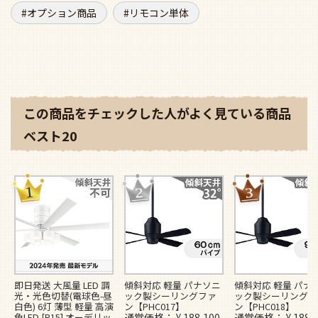
オプション商品
リモコン単体
この商品をチェックした人がよく見ている商品
ベスト20
即日発送 大風量 LED 調
傾斜対応 軽量 パナソニ
傾斜対応 軽量 パナ
光・光色切替(電球色-昼
ック製シーリングファ
ック製シーリングフ
白色) 6灯 薄型 軽量 高演
ン【PHC017】
ン【PHC018】
色LED [R15] オーデリッ
通常価格
¥
188,100
通常価格
¥
188,