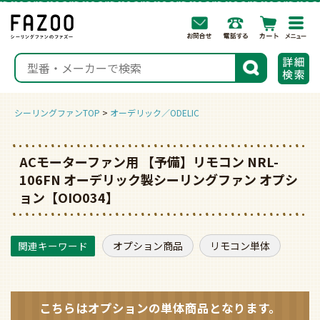
togg
navi
検索
シーリングファンTOP
オーデリック／ODELIC
ACモーターファン用 【予備】リモコン NRL-
106FN オーデリック製シーリングファン オプシ
ョン【OIO034】
オプション商品
リモコン単体
こちらはオプションの
単体商品となります。