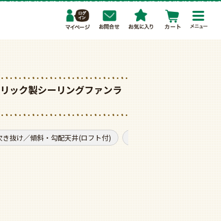
toggl
navig
 オーデリック製シーリングファンラ
吹き抜け／傾斜・勾配天井(ロフト付)
モダン
普通サイズ