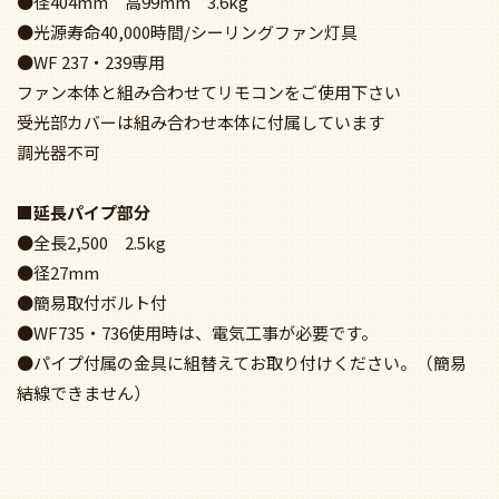
●径1,200mm 高367mm 4.3kg
●リモコン付属
●風量4段階切替：強→中→弱→ソフト
●リズム回転・風向切替 /
電動昇降装置対応型（組合せ条件付） /
調光器不可
■照明部分
●電球色タイプ 2700K LED単体510lm
●昼白色タイプ 5000K LED単体630lm
●連続調光100-10％
●鋼(白色)
●ガラス(乳白ケシ)
●LED電球フラット型 6.8W×6（GX53-1a）No.251B
●径404mm 高99mm 3.6kg
●光源寿命40,000時間/シーリングファン灯具
●WF 237・239専用