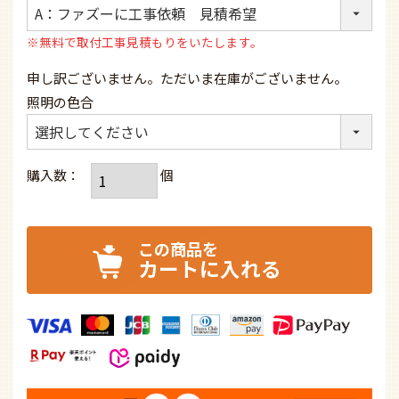
オーデリック製シーリングファンライト
【OLB139】【生産終了品】
通常価格
256,740
¥
¥
125,618
特別価格
税込
51.1% OFF
なら
月々10,468円
から。分割手数料無料
全国対応可能な専門店の取付工事について：
(必
須)
※無料で取付工事見積もりをいたします。