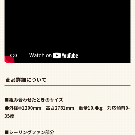
わせください。
シーリングファン・ライト専門店
ファズー
0466-47-9490
月～金 9時～18時（土日祝除く）
シーリングファンのベース金具アタッチメント取り付
け 説明動画（43秒）
電気工事タイプを木ネジを使用して設置
（電気工事士の資格が必要です）