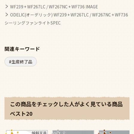
ファン本体と組み合わせてリモコンをご使用下さい
受光部カバーは組み合わせ本体に付属しています
調光器不可
■延長パイプ部分
●全長2,500 2.5kg
●径27mm
●簡易取付ボルト付
●WF735・736使用時は、電気工事が必要です。
●パイプ付属の金具に組替えてお取り付けください。（簡易
結線できません）
WF239 + WF267LC / WF267NC + WF736 IMAGE
ODELIC(オーデリック) WF239 + WF267LC / WF267NC + WF736