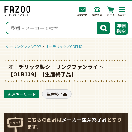
togg
navi
検索
シーリングファンTOP
オーデリック／ODELIC
オーデリック製シーリングファンライト
【OLB139】【生産終了品】
生産終了品
こちらの商品は
メーカー生産終了品
となり
ます。