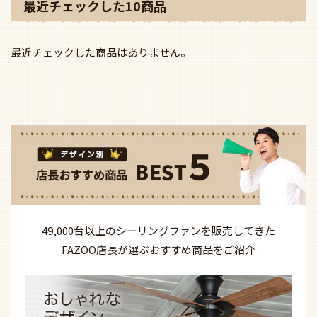
壁スイッチ操作タイ
即日発送 大風量 LED 調
リモコン操作タイプ
13kg対応 オーデリ
光・光色切替(電球色-昼
6.1kg対応 オーデリック
製 電動昇降機・電
白色) 6灯 薄型 軽量 高演
製 電動昇降機・電動昇
降装置【OXO004】
色LED [R15] オーデリッ
降装置【OXO003】
通常価格
¥
192,
ク製シーリングファン
通常価格
¥
165,000
ライト【OLB289】
特別価格
特別価格
通常価格
¥
225,500
¥
94,270
¥
81,345
特別価格
¥
109,780
お気に入りに
お気に入りに追加
お気に入りに追加
最近チェックした10商品