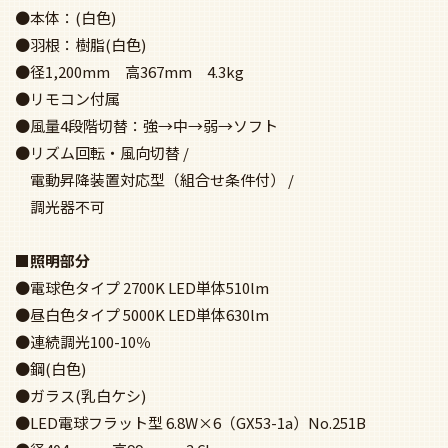
商品詳細について
■組み合わせたときのサイズ
●外径Φ1200mm 高さ2781mm 重量10.4kg 対応傾斜0-
35度
■シーリングファン部分
●本体：(白色)
●羽根：樹脂(白色)