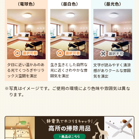
（電球色）
（昼白色）
（昼光色）
夕日に近い温かみのあ
生き生きとした自然な
文字が読みやすく清涼
る光で
くつろぎやリラ
光に近く
さわやかな雰
感があり
クールな雰囲
ックス空間を演出
囲気を演出
気を演出
※写真はイメージです。ご使用の環境により色味や雰囲気は異な
ります。