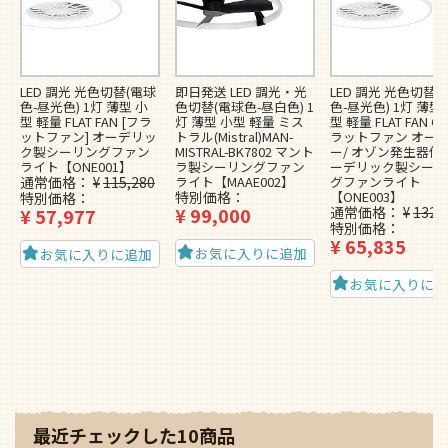
LED 調光 光色切替(電球
即日発送 LED 調光・光
LED 調光 光色切替(
色-昼光色) 1灯 薄型 小
色切替(電球色-昼白色) 1
色-昼光色) 1灯 薄型
型 軽量 FLAT FAN [フラ
灯 薄型 小型 軽量 ミス
型 軽量 FLAT FAN O3
ットファン] オーデリッ
トラル(Mistral)MAN-
ラットファン オー
ク製シーリングファン
MISTRAL-BK7802 マント
ー/ オゾン発生器付]
ライト【ONE001】
ラ製シーリングファン
ーデリック製シーリ
通常価格
¥
115,280
ライト【MAAE002】
グファンライト
特別価格
【ONE003】
特別価格
¥
99,000
通常価格
¥
132,
¥
57,977
特別価格
¥
65,835
お気に入りに追加
お気に入りに追加
お気に入りに
最近チェックした10商品