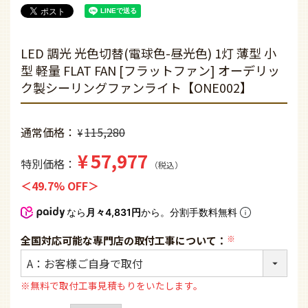
LED 調光 光色切替(電球色-昼光色) 1灯 薄型 小
型 軽量 FLAT FAN [フラットファン] オーデリッ
ク製シーリングファンライト【ONE002】
通常価格
115,280
¥
¥
57,977
特別価格
税込
49.7% OFF
なら
月々4,831円
から。分割手数料無料
全国対応可能な専門店の取付工事について：
(必
須)
※無料で取付工事見積もりをいたします。