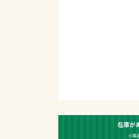
在庫が
※事