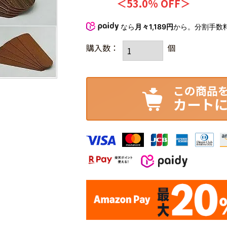
53.0% OFF
なら
月々1,189円
から。分割手数
カート