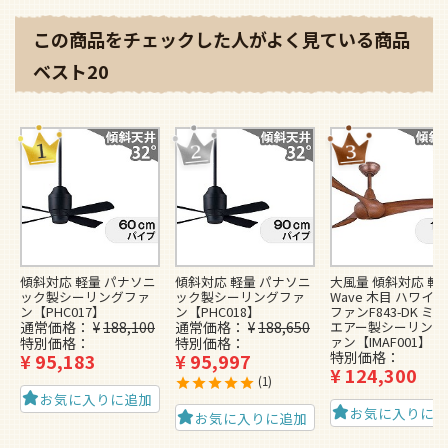
この商品をチェックした人がよく見ている商品
ベスト20
傾斜対応 軽量 パナソニ
傾斜対応 軽量 パナソニ
大風量 傾斜対応 軽
ック製シーリングファ
ック製シーリングファ
Wave 木目 ハワイ
ン【PHC017】
ン【PHC018】
ファンF843-DK ミ
通常価格
¥
188,100
通常価格
¥
188,650
エアー製シーリング
ァン【IMAF001】
特別価格
特別価格
特別価格
¥
95,183
¥
95,997
¥
124,300
1
お気に入りに追加
お気に入りに
お気に入りに追加