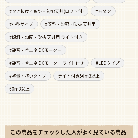
この商品をチェックした人がよく見ている商品
ベスト20
傾斜対応 LED 電球色/昼
傾斜対応 LED 電球色/昼
傾斜対応 LED 電球色
光色 5灯 パナソニック
光色 5灯 パナソニック
光色 5灯 パナソニ
製シーリングファンラ
製シーリングファンラ
製シーリングファン
イト【PBB143】
イト【PBB144】
イト【PBB154】
通常価格
¥
325,600
通常価格
¥
326,150
通常価格
¥
348,
特別価格
特別価格
特別価格
¥
161,183
¥
161,997
¥
171,615