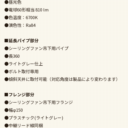
●シーリングファン吊下用フランジ
●幅φ150
●プラスチック(ライトグレー)
●中継リード線同梱
●ボルト取付専用
●32度までの傾斜天井に取付可能
●別売の吊下用パイプと組み合わせてご使用ください。
XS77313Z/SP7077 + SPL5513F / SPL5513F(D) + SPK032 +
SPK072 IMAGE
Panasonic(パナソニック) XS77313Z/SP7077 + SPL5513F /
SPL5513F(D) + SPK032 + SPK072 シーリングファンライトSPEC