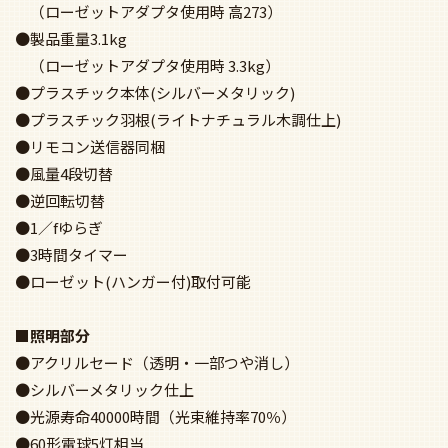
●アクリルセード（透明・一部つや消し）
●シルバーメタリック仕上
●光源寿命40000時間（光束維持率70％）
●60形電球5灯相当
●LED電球付属
●シーリングファン専用
●LED電球専用商品
●調光操作不可
●天井取付（単体での使用）不可
●キャップの色はシーリングファン本体の色によって異なり
ます。シーリング
ファンのキャップの色になります。（ファンの器具写真をご
参照ください。）
●固有エネルギー消費効率108.7 lm/W（3807 lm・35W）
●電球色