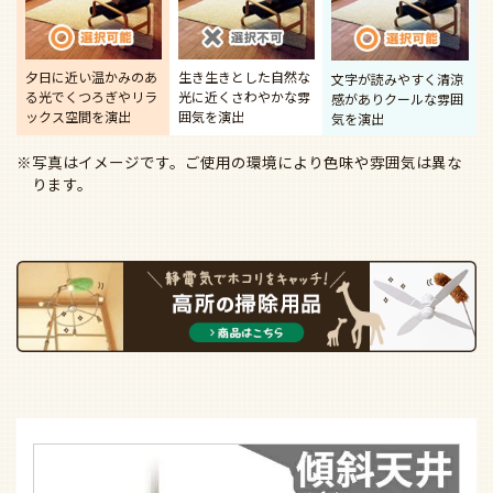
夕日に近い温かみのあ
生き生きとした自然な
文字が読みやすく清涼
る光で
くつろぎやリラ
光に近く
さわやかな雰
感があり
クールな雰囲
ックス空間を演出
囲気を演出
気を演出
※写真はイメージです。ご使用の環境により色味や雰囲気は異な
ります。