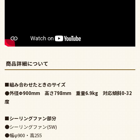
■シーリングファン部分
●シーリングファン(5W)
●幅φ900・高255
（ローゼットアダプタ使用時 高273）
●製品重量3.1kg
（ローゼットアダプタ使用時 3.3kg）
●プラスチック本体(シルバーメタリック)
●プラスチック羽根(ライトナチュラル木調仕上)
●リモコン送信器同梱
●風量4段切替
●逆回転切替
●1／fゆらぎ
●3時間タイマー
●ローゼット(ハンガー付)取付可能
■照明部分