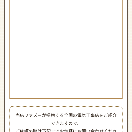
当店ファズーが提携する全国の電気工事店をご紹介
できますので、
ご依頼の際は下記までお気軽にお問い合わせくださ
い。
シーリングファン・ライト専門店
ファズー
0466-47-9490
月～金 9時～18時（土日祝除く）
シーリングファンのベース金具アタッチメント取り付
け 説明動画（43秒）
電気工事タイプを木ネジを使用して設置