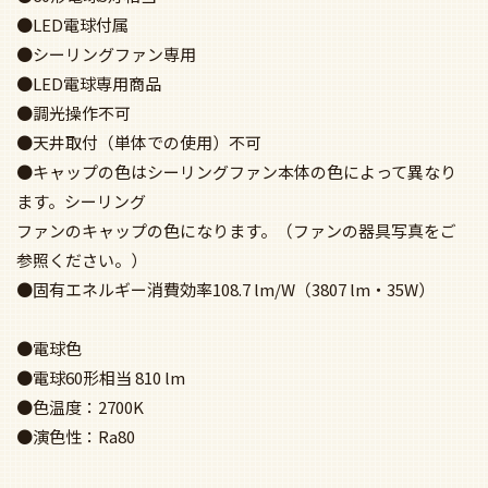
●電球60形相当 810 lm
●色温度：2700K
●演色性：Ra80
●昼光色
●電球60形相当 810 lm
●色温度：6700K
●演色性：Ra84
■延長パイプ部分
●シーリングファン吊下用パイプ
●長360
●ライトグレー仕上
●ボルト取付専用
●傾斜天井に取付可能（対応角度は製品により変わります）
■フレンジ部分