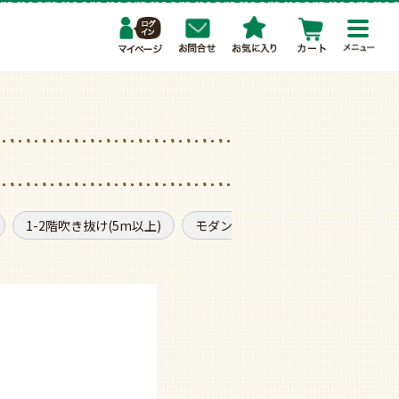
toggl
navig
1-2階吹き抜け(5m以上)
モダン
普通サイズ
軽量