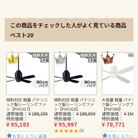
この商品をチェックした人がよく見ている商品
ベスト20
傾斜対応 軽量 パナソニ
傾斜対応 軽量 パナソニ
大風量 軽量 パナソ
ック製シーリングファ
ック製シーリングファ
ク製シーリングファ
ン【PHC017】
ン【PHC018】
【PAF008】
通常価格
¥
188,100
通常価格
¥
188,650
通常価格
¥
156,
特別価格
特別価格
特別価格
¥
95,183
¥
95,997
¥
78,771
1
お気に入りに追加
お気に入りに