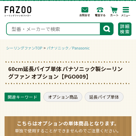
togg
navi
検索
シーリングファンTOP
パナソニック／Panasonic
60cm延長パイプ単体 パナソニック製シーリン
グファン オプション【PGO009】
オプション商品
延長パイプ単体
こちらはオプションの
単体商品となります。
単独で使用することができませんのでご注意ください。