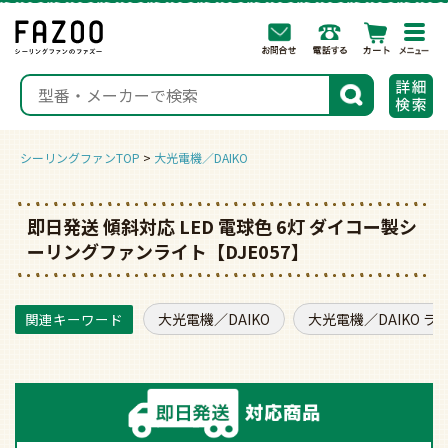
togg
navi
検索
シーリングファンTOP
大光電機／DAIKO
即日発送 傾斜対応 LED 電球色 6灯 ダイコー製シ
ーリングファンライト【DJE057】
大光電機／DAIKO
大光電機／DAIKO ラ