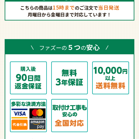
15時まで
当日発送
こちらの商品は
の
ご注文で
月曜日から金曜日まで対応しています！
５つ
安心
ファズーの
の