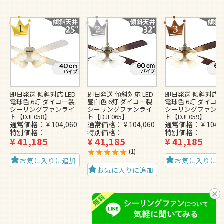
即日発送 傾斜対応 LED
即日発送 傾斜対応 LED
即日発送 傾斜対応 L
電球色 6灯 ダイコー製
昼白色 6灯 ダイコー製
電球色 6灯 ダイコ
シーリングファンライ
シーリングファンライ
シーリングファンラ
ト【DJE058】
ト【DJE065】
ト【DJE059】
通常価格
¥
104,060
通常価格
¥
104,060
通常価格
¥
104,
特別価格
特別価格
特別価格
¥
41,185
¥
41,185
¥
41,185
1
お気に入りに追加
お気に入りに
お気に入りに追加