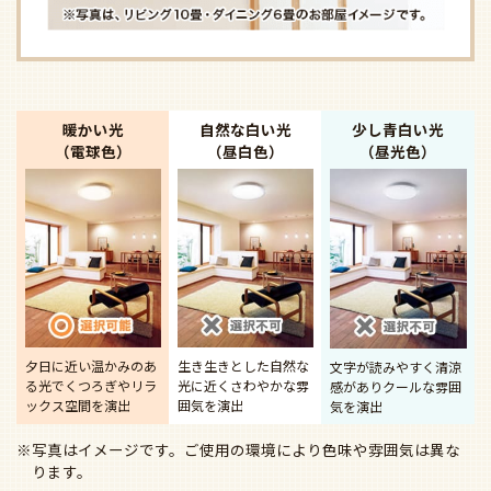
暖かい光
自然な白い光
少し青白い光
（電球色）
（昼白色）
（昼光色）
夕日に近い温かみのあ
生き生きとした自然な
文字が読みやすく清涼
る光で
くつろぎやリラ
光に近く
さわやかな雰
感があり
クールな雰囲
ックス空間を演出
囲気を演出
気を演出
※写真はイメージです。ご使用の環境により色味や雰囲気は異な
ります。