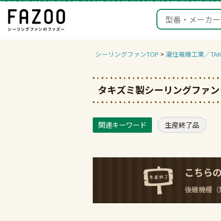
シーリングファンTOP
瀧住電機工業／TAKI
タキズミ製シーリングファンラ
生産終了品
こちら
後継機種（