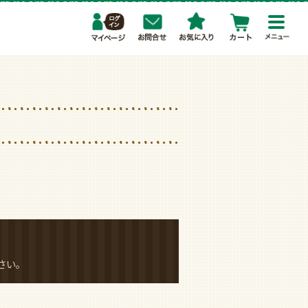
toggl
navig
さい。