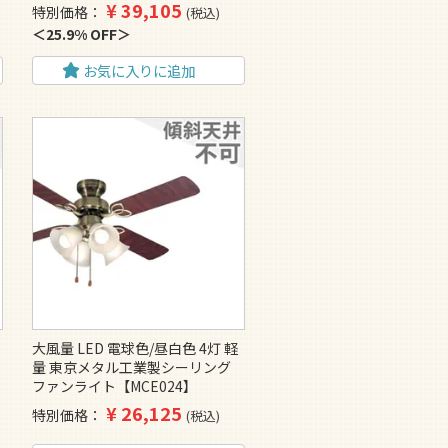
¥
39,105
特別価格
税込
25.9% OFF
お気に入りに追加
リ
大風量 LED 電球色/昼白色 4灯 軽
量 東京メタル工業製シーリング
ファンライト【MCE024】
¥
26,125
特別価格
税込