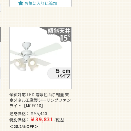
お気に入りに追加
傾斜対応 LED 電球色 4灯 軽量 東
ン
京メタル工業製シーリングファン
ライト【MCE010】
通常価格
¥
55,440
¥
39,831
特別価格
税込
28.2% OFF