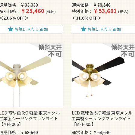
通常価格
¥
33,330
通常価格
¥
78,540
¥
25,460
¥
53,691
特別価格
特別価格
税込
税込
23.6% OFF
31.6% OFF
お気に入りに追加
お気に入りに追加
LED 電球色 6灯 軽量 東京メタル
LED 電球色 6灯 軽量 東京メタル
工業製シーリングファンライト
工業製シーリングファンライト
【MFE006】
【MFE005】
通常価格
¥
68,640
通常価格
¥
68,640