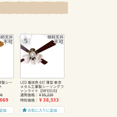
業製シー
LED 電球色 6灯 薄型 東京
大風量 LED 電球色/昼白色
ト
メタル工業製シーリングフ
4灯 軽量 東京メタル工業製
ァンライト【MFE016】
シーリングファンライト
36
通常価格
¥
55,220
【MCE023】
,069
¥
38,533
¥
26,125
特別価格
特別価格
追加
お気に入りに追加
お気に入りに追加