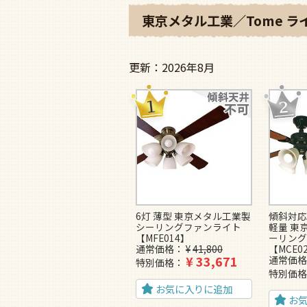
東京メタル工業／Tome 
2026年8月
6灯 薄型 東京メタル工業製
傾斜対応 
シーリングファンライト
軽量 東
【MFE014】
ーリング
通常価格
¥
41,800
【MCE0
¥
33,671
通常価格
特別価格
特別価格
お気に入りに追加
お