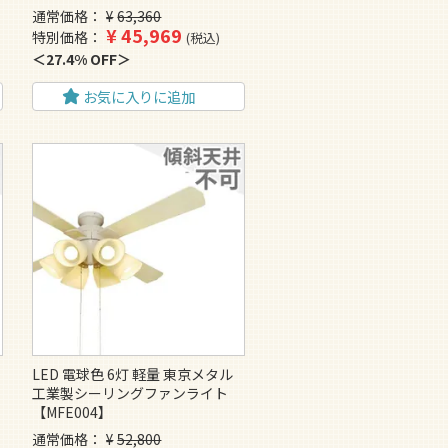
通常価格
¥
63,360
¥
45,969
特別価格
税込
27.4% OFF
お気に入りに追加
LED 電球色 6灯 軽量 東京メタル
工業製シーリングファンライト
【MFE004】
通常価格
¥
52,800