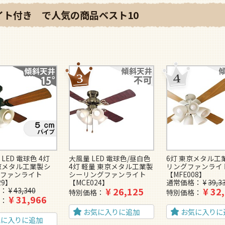
ライト付き で人気の商品ベスト10
LED 電球色 4灯
大風量 LED 電球色/昼白色
6灯 東京メタル工
京メタル工業製シ
4灯 軽量 東京メタル工業製
リングファンライ
ファンライト
シーリングファンライト
【MFE008】
29】
【MCE024】
通常価格
¥
39,3
¥
26,125
¥
32
¥
43,340
特別価格
特別価格
¥
31,966
お気に入りに追加
お気に入りに
気に入りに追加