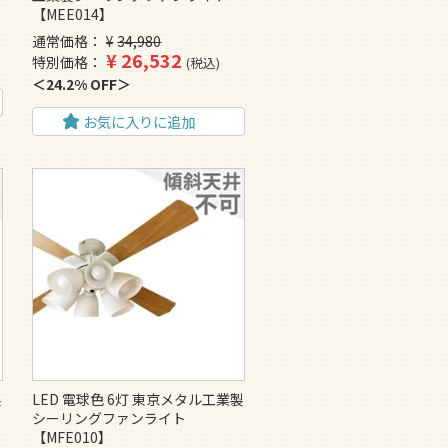
【MEE014】
通常価格
¥
34,980
¥
26,532
特別価格
税込
24.2% OFF
お気に入りに追加
製
LED 電球色 6灯 東京メタル工業製
シーリングファンライト
【MFE010】