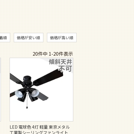
着順
価格が安い順
価格が高い順
20
件中
1
-
20
件表示
リ
LED 電球色 4灯 軽量 東京メタル
工業製シーリングファンライト