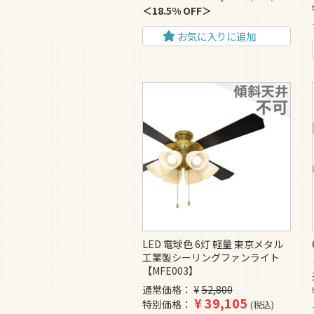
18.5% OFF
お気に入りに追加
LED 電球色 6灯 軽量 東京メタル
工業製シーリングファンライト
【MFE003】
通常価格
¥
52,800
¥
39,105
特別価格
税込