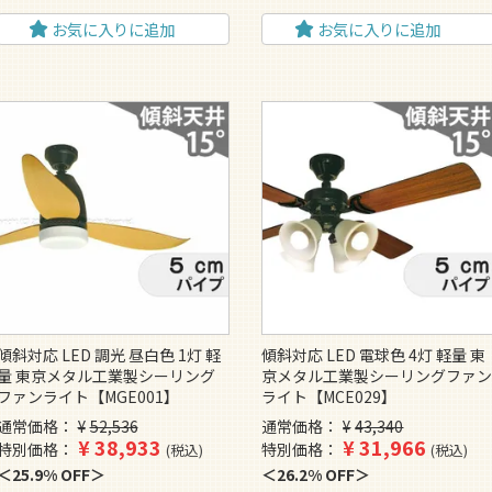
お気に入りに追加
お気に入りに追加
傾斜対応 LED 調光 昼白色 1灯 軽
傾斜対応 LED 電球色 4灯 軽量 東
量 東京メタル工業製シーリング
京メタル工業製シーリングファ
ファンライト【MGE001】
ライト【MCE029】
通常価格
¥
52,536
通常価格
¥
43,340
¥
38,933
¥
31,966
特別価格
特別価格
税込
税込
25.9% OFF
26.2% OFF