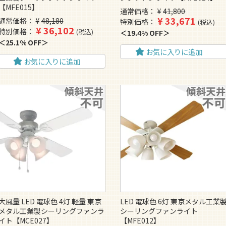
【MFE015】
通常価格
¥
41,800
¥
33,671
通常価格
¥
48,180
特別価格
税込
¥
36,102
特別価格
税込
19.4% OFF
25.1% OFF
お気に入りに追加
お気に入りに追加
大風量 LED 電球色 4灯 軽量 東京
LED 電球色 6灯 東京メタル工業
メタル工業製シーリングファンラ
シーリングファンライト
イト【MCE027】
【MFE012】