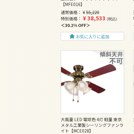
【MFE016】
通常価格
¥
55,220
¥
38,533
特別価格
税込
30.2% OFF
お気に入りに追加
大風量 LED 電球色 4灯 軽量 東京
メタル工業製シーリングファンラ
イト【MCE028】