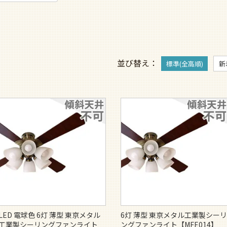
並び替え
標準(全高順)
新
LED 電球色 6灯 薄型 東京メタル
6灯 薄型 東京メタル工業製シー
工業製シーリングファンライト
ングファンライト【MFE014】