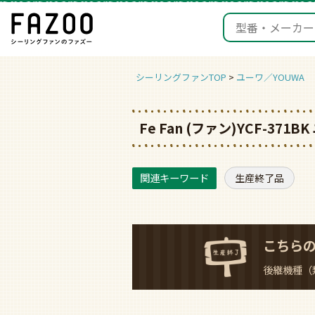
シーリングファンTOP
ユーワ／YOUWA
Fe Fan (ファン)YCF-3
生産終了品
こちら
後継機種（