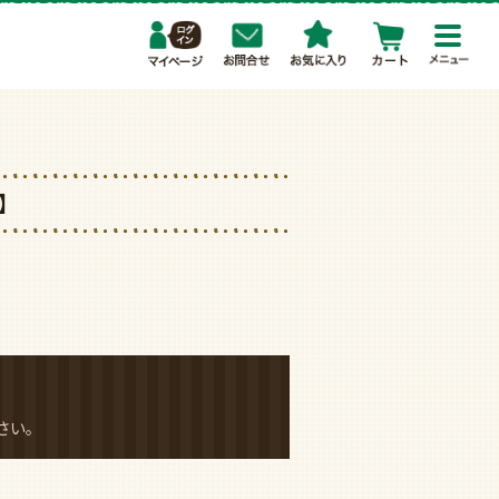
toggl
navig
品】
さい。