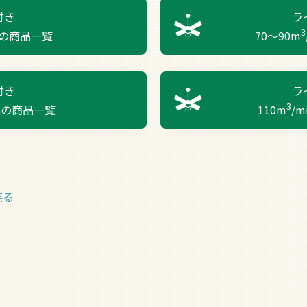
付き
ラ
3
nの商品一覧
70～90m
付き
ラ
3
inの商品一覧
110m
/
戻る