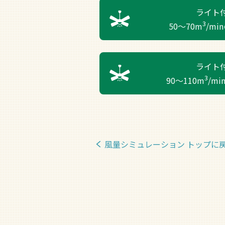
ライト
3
50～70m
/mi
ライト
3
90～110m
/m
風量シミュレーション トップに