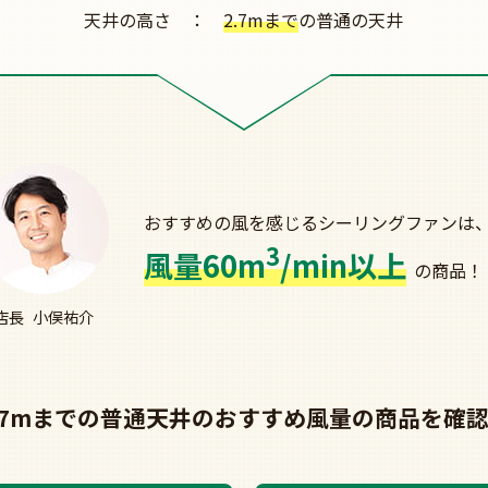
天井の高さ
2.7mまで
の普通の天井
おすすめの風を感じる
シーリングファンは
3
風量60m
/min以上
の商品！
店長
小俣祐介
.7mまでの普通天井の
おすすめ風量の商品を確