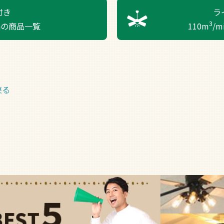
付き
ラ
3
inの商品一覧
110m
/
戻る