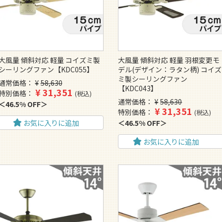
大風量 傾斜対応 軽量 コイズミ製
大風量 傾斜対応 軽量 羽根変更モ
シーリングファン【KDC055】
デル(デザイン：ラタン柄) コイズ
ミ製シーリングファン
通常価格
¥
58,630
【KDC043】
¥
31,351
特別価格
税込
通常価格
¥
58,630
46.5% OFF
¥
31,351
特別価格
税込
お気に入りに追加
46.5% OFF
お気に入りに追加