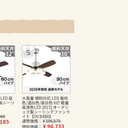
LED 昼
大風量 傾斜対応 LED 電球
即日発送 大風量 LED 調光
ー製シーリ
色/温白色/昼白色 6灯 軽量
1灯 薄型 軽量 【グッドデ
高演色LED [R15] オーデリ
ザイン賞受賞】FAZOO
ック製シーリングファンラ
FAN IF0160L-BK ファズー
060
イト【OCB480】
製シーリングファンライト
,185
通常価格
¥
196,570
【IAE002】
¥
96,733
¥
69,800
特別価格
特別価格