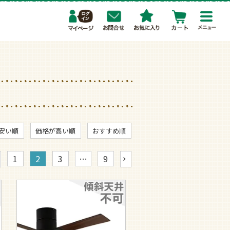
toggl
navig
安い順
価格が高い順
おすすめ順
1
2
3
…
9