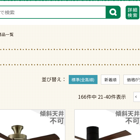
検索
商品一覧
並び替え
標準(全高順)
新着順
価格が
166
件中
21
-
40
件表示