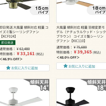
即日発送 大風量 傾斜対応 軽量 コ
大風量 傾斜対応 軽量 羽根変更モ
イズミ製シーリングファン
デル（ナチュラルウッド・シッ
【KCF024】
ブラウン） コイズミ製シーリン
グファン【KIC110】
即日発送
通常価格
¥
75,680
通常価格
¥
62,480
¥
39,365
特別価格
税込
¥
33,161
特別価格
税込
48.0% OFF
46.9% OFF
お気に入りに追加
お気に入りに追加