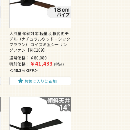
大風量 傾斜対応 軽量 羽根変更モ
ク
デル（ナチュラルウッド・シック
ブラウン） コイズミ製シーリン
グファン【KIC109】
通常価格
¥
80,080
¥
41,433
特別価格
税込
48.3% OFF
お気に入りに追加