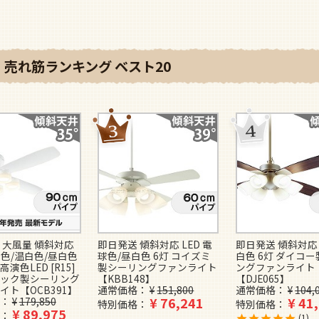
売れ筋ランキング ベスト20
 大風量 傾斜対応
即日発送 傾斜対応 LED 電
即日発送 傾斜対応 
球色/温白色/昼白色
球色/昼白色 6灯 コイズミ
白色 6灯 ダイコ
高演色LED [R15]
製シーリングファンライト
ングファンライト
ック製シーリング
【KBB148】
【DJE065】
イト【OCB391】
通常価格
¥
151,800
通常価格
¥
104,
¥
76,241
¥
41
¥
179,850
特別価格
特別価格
¥
89,975
1