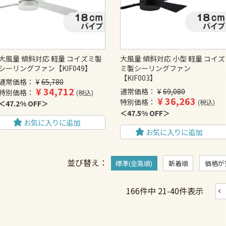
大風量 傾斜対応 軽量 コイズミ製
大風量 傾斜対応 小型 軽量 コイズ
シーリングファン【KIF049】
ミ製シーリングファン
【KIF003】
通常価格
¥
65,780
¥
34,712
通常価格
¥
69,080
特別価格
税込
¥
36,263
特別価格
税込
47.2% OFF
47.5% OFF
お気に入りに追加
お気に入りに追加
並び替え
標準(全高順)
新着順
価格が
166
件中
21
-
40
件表示