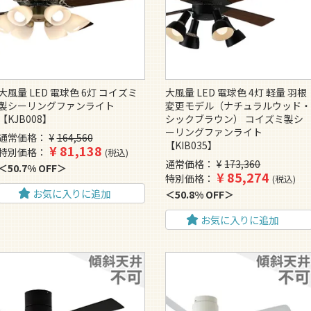
大風量 LED 電球色 6灯 コイズミ
大風量 LED 電球色 4灯 軽量 羽根
製シーリングファンライト
変更モデル（ナチュラルウッド
【KJB008】
シックブラウン） コイズミ製シ
ーリングファンライト
通常価格
¥
164,560
【KIB035】
¥
81,138
特別価格
税込
通常価格
¥
173,360
50.7% OFF
¥
85,274
特別価格
税込
お気に入りに追加
50.8% OFF
お気に入りに追加