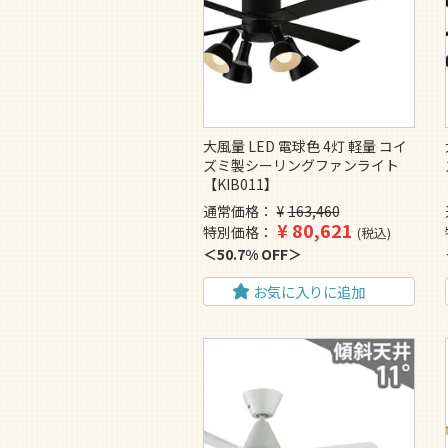
大風量 LED 電球色 4灯 軽量 コイ
ズミ製シーリングファンライト
【KIB011】
通常価格
¥
163,460
¥
80,621
特別価格
税込
50.7% OFF
お気に入りに追加