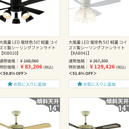
大風量 LED 電球色 5灯 軽量 コイ
大風量 LED 電球色 5灯 軽量 コイ
ズミ製シーリングファンライト
ズミ製シーリングファンライト
【KIB010】
【KAB041】
通常価格
¥
168,960
通常価格
¥
267,300
¥
83,206
¥
129,426
特別価格
特別価格
税込
税込
50.8% OFF
51.6% OFF
お気に入りに追加
お気に入りに追加