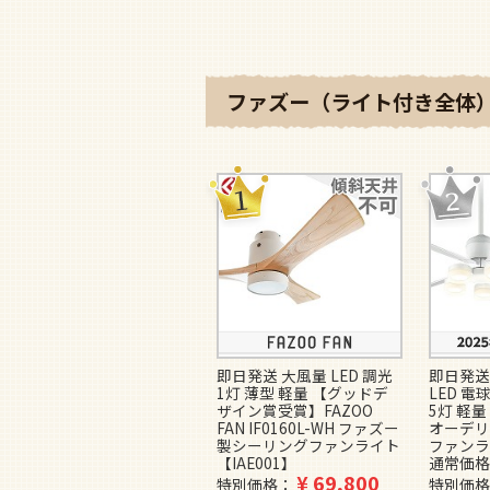
ファズー（ライト付き全体）
即日発送 大風量 LED 調光
即日発送
1灯 薄型 軽量 【グッドデ
LED 電
ザイン賞受賞】FAZOO
5灯 軽量 
FAN IF0160L-WH ファズー
オーデリ
製シーリングファンライト
ファンラ
【IAE001】
通常価格
¥
69,800
特別価格
特別価格