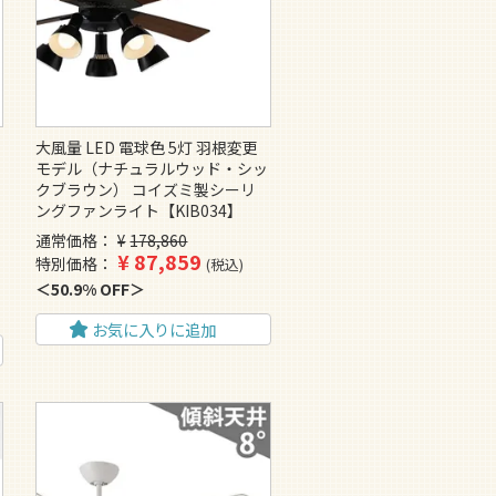
大風量 LED 電球色 5灯 羽根変更
・
モデル（ナチュラルウッド・シッ
クブラウン） コイズミ製シーリ
ングファンライト【KIB034】
通常価格
¥
178,860
¥
87,859
特別価格
税込
50.9% OFF
お気に入りに追加