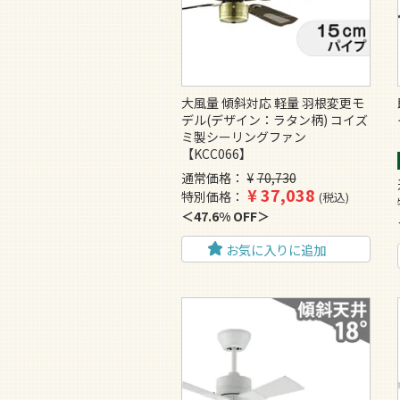
大風量 傾斜対応 軽量 羽根変更モ
デル(デザイン：ラタン柄) コイズ
ミ製シーリングファン
【KCC066】
通常価格
¥
70,730
¥
37,038
特別価格
税込
47.6% OFF
お気に入りに追加