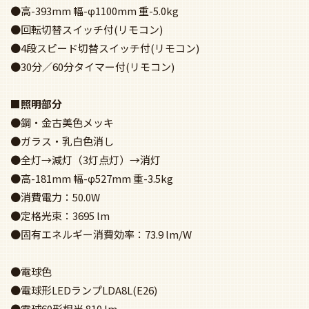
●高-393mm 幅-φ1100mm 重-5.0kg
●回転切替スイッチ付(リモコン)
●4段スピード切替スイッチ付(リモコン)
●30分／60分タイマー付(リモコン)
■照明部分
●鋼・金古美色メッキ
●ガラス・乳白色消し
●全灯→減灯（3灯点灯）→消灯
●高-181mm 幅-φ527mm 重-3.5kg
●消費電力：50.0W
●定格光束：3695 lm
●固有エネルギー消費効率：73.9 lm/W
●電球色
●電球形LEDランプLDA8L(E26)
●電球60形相当 810 lm