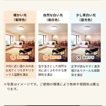
暖かい光
自然な白い光
少し青白い光
（電球色）
（昼白色）
（昼光色）
夕日に近い温かみのあ
生き生きとした自然な
文字が読みやすく清涼
る光で
くつろぎやリラ
光に近く
さわやかな雰
感があり
クールな雰囲
ックス空間を演出
囲気を演出
気を演出
※写真はイメージです。ご使用の環境により色味や雰囲気は異な
ります。