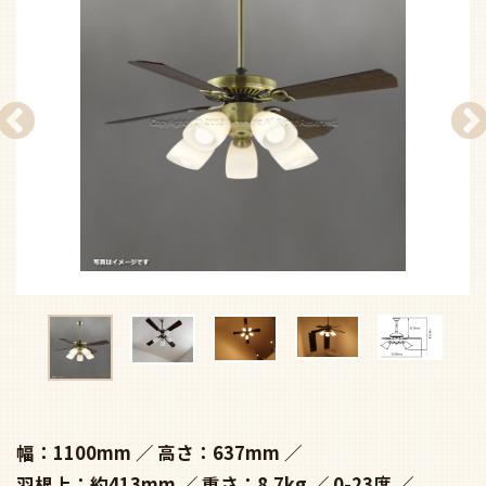
幅：1100mm
高さ：637mm
羽根上：約413mm
重さ：8.7kg
0-23度