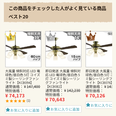
この商品をチェックした人がよく見ている商品
ベスト20
大風量 傾斜対応 LED 電
即日発送 大風量 傾斜対
即日発送 大風量 LED
球色/昼白色 5灯 コイズ
応 LED 電球色/昼白色 5
球色/昼白色 5灯 コ
ミ製シーリングファン
灯 コイズミ製シーリン
ミ製シーリングファ
ライト【KCB094】
グファンライト
ライト【KCB076】
通常価格
¥
147,400
【KCB082】
通常価格
¥
141,
通常価格
¥
142,230
特別価格
特別価格
¥
74,173
特別価格
¥
70,126
¥
70,643
1
お気に入りに
お気に入りに追加
お気に入りに追加