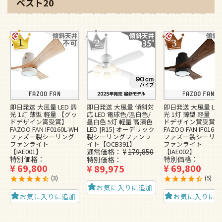
ベスト20
即日発送 大風量 LED 調
即日発送 大風量 傾斜対
即日発送 大風量 LED
光 1灯 薄型 軽量 【グッ
応 LED 電球色/温白色/
光 1灯 薄型 軽量 【
ドデザイン賞受賞】
昼白色 5灯 軽量 高演色
ドデザイン賞受賞】
FAZOO FAN IF0160L-WH
LED [R15] オーデリック
FAZOO FAN IF0160L
ファズー製シーリング
製シーリングファンラ
ファズー製シーリン
ファンライト
イト【OCB391】
ファンライト
【IAE001】
通常価格
¥
179,850
【IAE002】
特別価格
特別価格
特別価格
¥
69,800
¥
69,800
¥
89,975
3
5
お気に入りに追加
お気に入りに追加
お気に入りに