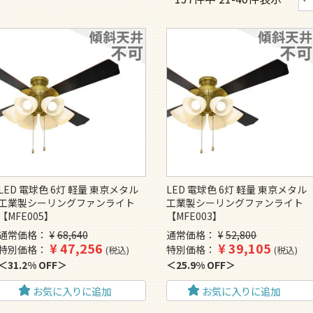
LED 電球色 6灯 軽量 東京メタル
LED 電球色 6灯 軽量 東京メタル
工業製シーリングファンライト
工業製シーリングファンライト
【MFE005】
【MFE003】
通常価格
¥
68,640
通常価格
¥
52,800
¥
47,256
¥
39,105
特別価格
特別価格
税込
税込
31.2% OFF
25.9% OFF
お気に入りに追加
お気に入りに追加