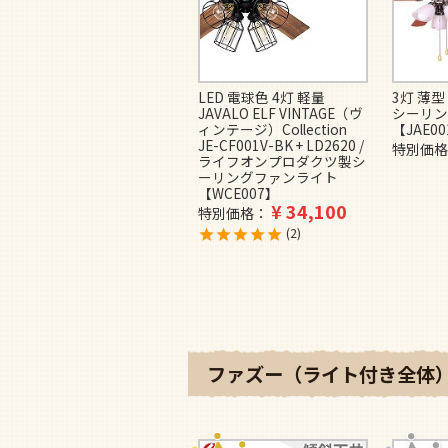
LED 電球色 4灯 軽量
3灯 薄型
JAVALO ELF VINTAGE（ヴ
シーリン
ィンテージ）Collection
【JAE0
JE-CF001V-BK + LD2620 /
特別価格
ライフオンプロダクツ製シ
ーリングファンライト
【WCE007】
¥
34,100
特別価格
2
ファズー（ライト付き全体）