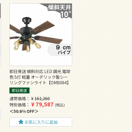
即日発送 傾斜対応 LED 調光 電球
ン
色 5灯 軽量 オーデリック製シー
リングファンライト【OMB064】
即日発送
通常価格
¥
161,260
¥
79,587
特別価格
税込
50.6% OFF
お気に入りに追加