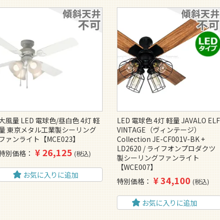
大風量 LED 電球色/昼白色 4灯 軽
LED 電球色 4灯 軽量 JAVALO EL
量 東京メタル工業製シーリング
VINTAGE（ヴィンテージ）
ファンライト【MCE023】
Collection JE-CF001V-BK +
LD2620 / ライフオンプロダクツ
¥
26,125
特別価格
税込
製シーリングファンライト
【WCE007】
お気に入りに追加
¥
34,100
特別価格
税込
お気に入りに追加