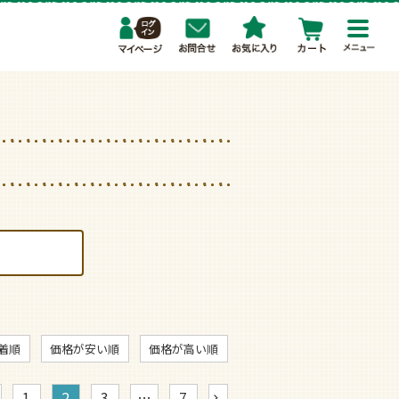
toggl
navig
着順
価格が安い順
価格が高い順
1
2
3
…
7