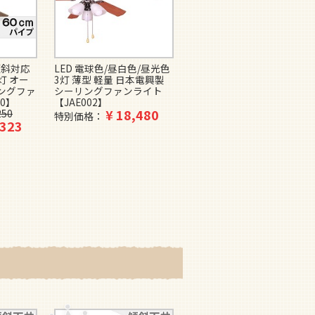
傾斜対応
LED 電球色/昼白色/昼光色
傾斜対応 LED 電球色 4灯
5灯 オー
3灯 薄型 軽量 日本電興製
軽量 JAVALO ELF
ングファ
シーリングファンライト
VINTAGE（ヴィンテージ）
0】
【JAE002】
Collection ライフオンプロ
¥
18,480
250
ダクツ製シーリングファン
特別価格
,323
ライト【WCE036】
¥
31,900
特別価格