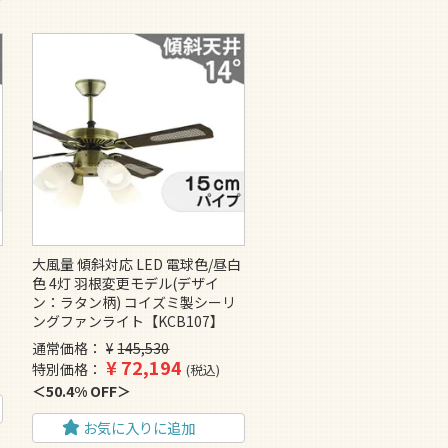
大風量 傾斜対応 LED 電球色/昼白
イ
色 4灯 羽根変更モデル(デザイ
ン：ラタン柄) コイズミ製シーリ
ングファンライト【KCB107】
通常価格
¥
145,530
¥
72,194
特別価格
税込
50.4% OFF
お気に入りに追加