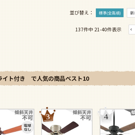
並び替え
標準(全高順)
新
137
件中
21
-
40
件表示
ライト付き で人気の商品ベスト10