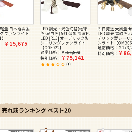
 軽量 日本電興製
LED 調光・光色切替(電球
即日発送 大風量 
グファンライト
色-昼白色) 5灯 薄型 高演色
LED 調光 電球色 
01】
LED [R15] オーデリック製
デリック製シーリ
¥
15,675
シーリングファンライト
ンライト【OMB06
【OGE022】
通常価格
¥
173,
¥
86
通常価格
¥
151,800
特別価格
¥
75,141
特別価格
1
売れ筋ランキング ベスト20