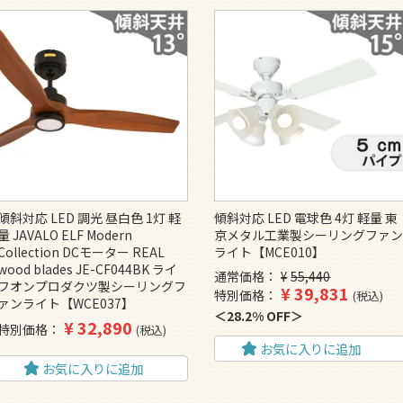
傾斜対応 LED 調光 昼白色 1灯 軽
傾斜対応 LED 電球色 4灯 軽量 東
量 JAVALO ELF Modern
京メタル工業製シーリングファ
Collection DCモーター REAL
ライト【MCE010】
wood blades JE-CF044BK ライ
通常価格
¥
55,440
フオンプロダクツ製シーリングフ
¥
39,831
特別価格
税込
ァンライト【WCE037】
28.2% OFF
¥
32,890
特別価格
税込
お気に入りに追加
お気に入りに追加