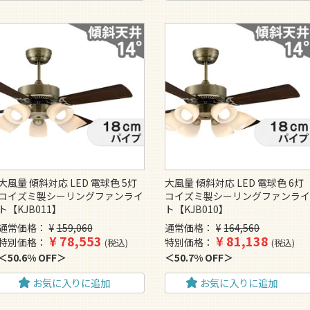
大風量 傾斜対応 LED 電球色 5灯
大風量 傾斜対応 LED 電球色 6灯
コイズミ製シーリングファンライ
コイズミ製シーリングファンラ
ト【KJB011】
ト【KJB010】
通常価格
¥
159,060
通常価格
¥
164,560
¥
78,553
¥
81,138
特別価格
特別価格
税込
税込
50.6% OFF
50.7% OFF
お気に入りに追加
お気に入りに追加