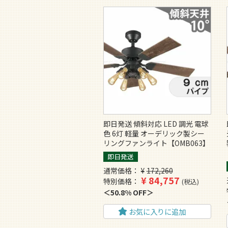
即日発送 傾斜対応 LED 調光 電球
色 6灯 軽量 オーデリック製シー
リングファンライト【OMB063】
即日発送
通常価格
¥
172,260
¥
84,757
特別価格
税込
50.8% OFF
お気に入りに追加