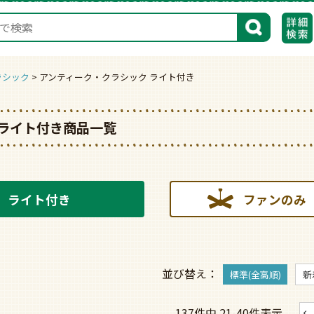
検索
ラシック
アンティーク・クラシック ライト付き
ライト付き商品一覧
ライト付き
ファンのみ
並び替え
標準(全高順)
新
137
件中
21
-
40
件表示