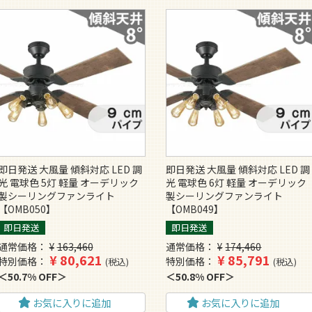
即日発送 大風量 傾斜対応 LED 調
即日発送 大風量 傾斜対応 LED 調
光 電球色 5灯 軽量 オーデリック
光 電球色 6灯 軽量 オーデリック
製シーリングファンライト
製シーリングファンライト
【OMB050】
【OMB049】
即日発送
即日発送
通常価格
¥
163,460
通常価格
¥
174,460
¥
80,621
¥
85,791
特別価格
特別価格
税込
税込
50.7% OFF
50.8% OFF
お気に入りに追加
お気に入りに追加