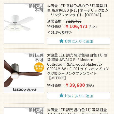
大風量 LED 電球色/昼白色 6灯 薄型 軽
量 高演色LED [R15] オーデリック製シ
ーリングファンライト【OCB041】
通常価格
¥
218,460
¥
106,471
特別価格
税込
51.3% OFF
お気に入りに追加
大風量 LED 調光 電球色/昼白色 1灯 薄
型 軽量 JAVALO ELF Modern
Collection REAL wood bladesJE-
CF004M-SV + C-F01 ライフオンプロダ
クツ製シーリングファンライト
【WCE009】
¥
39,600
特別価格
税込
お気に入りに追加
大風量 LED 調光 昼白色 1灯 薄型 軽量