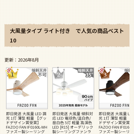
大風量タイプ ライト付き で人気の商品ベスト
10
2026年8月
即日発送 大風量 LED 調
即日発送 大風量 傾斜対
即日発送 大風量 LED
光 1灯 薄型 軽量 【グッ
応 LED 電球色/温白色/
光 1灯 薄型 軽量 【
ドデザイン賞受賞】
昼白色 5灯 軽量 高演色
ドデザイン賞受賞】
FAZOO FAN IF0160L-WH
LED [R15] オーデリック
FAZOO FAN IF0160L
ファズー製シーリング
製シーリングファンラ
ファズー製シーリン