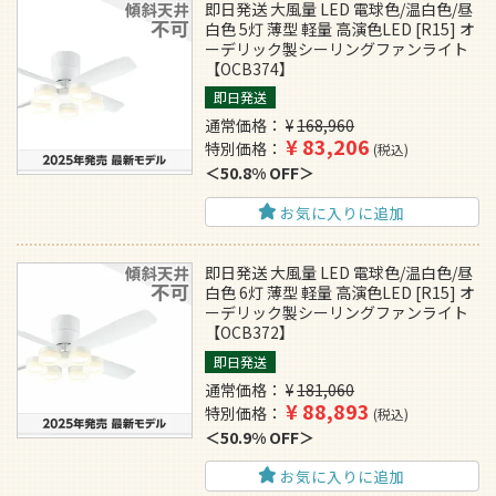
即日発送 大風量 LED 電球色/温白色/昼
白色 5灯 薄型 軽量 高演色LED [R15] オ
ーデリック製シーリングファンライト
【OCB374】
即日発送
通常価格
¥
168,960
¥
83,206
特別価格
税込
50.8% OFF
お気に入りに追加
即日発送 大風量 LED 電球色/温白色/昼
白色 6灯 薄型 軽量 高演色LED [R15] オ
ーデリック製シーリングファンライト
【OCB372】
即日発送
通常価格
¥
181,060
¥
88,893
特別価格
税込
50.9% OFF
お気に入りに追加