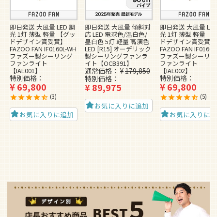
即日発送 大風量 LED 調
即日発送 大風量 傾斜対
即日発送 大風量 LED
光 1灯 薄型 軽量 【グッ
応 LED 電球色/温白色/
光 1灯 薄型 軽量 【
ドデザイン賞受賞】
昼白色 5灯 軽量 高演色
ドデザイン賞受賞】
FAZOO FAN IF0160L-WH
LED [R15] オーデリック
FAZOO FAN IF0160L
ファズー製シーリング
製シーリングファンラ
ファズー製シーリン
ファンライト
イト【OCB391】
ファンライト
【IAE001】
通常価格
¥
179,850
【IAE002】
特別価格
特別価格
特別価格
¥
69,800
¥
69,800
¥
89,975
3
5
お気に入りに追加
お気に入りに追加
お気に入りに