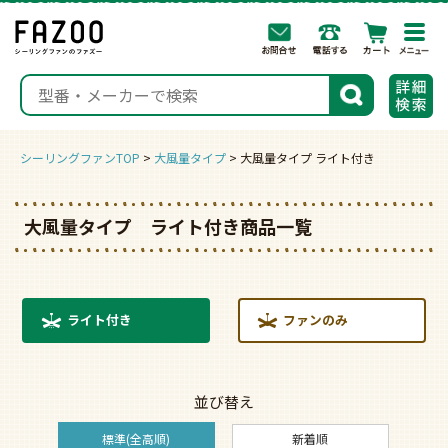
togg
navi
検索
シーリングファンTOP
大風量タイプ
大風量タイプ ライト付き
大風量タイプ ライト付き商品一覧
ライト付き
ファンのみ
並び替え
標準(全高順)
新着順