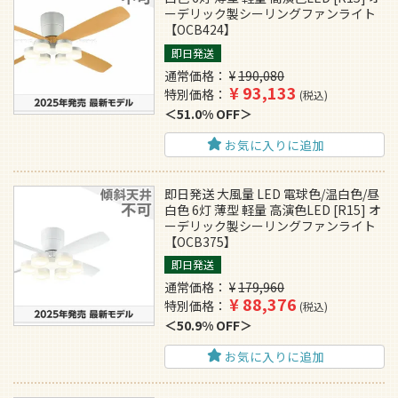
ーデリック製シーリングファンライト
【OCB424】
即日発送
通常価格
¥
190,080
¥
93,133
特別価格
税込
51.0% OFF
お気に入りに追加
即日発送 大風量 LED 電球色/温白色/昼
白色 6灯 薄型 軽量 高演色LED [R15] オ
ーデリック製シーリングファンライト
【OCB375】
即日発送
通常価格
¥
179,960
¥
88,376
特別価格
税込
50.9% OFF
お気に入りに追加