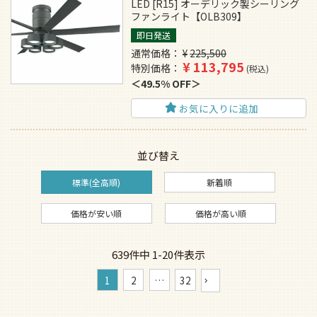
LED [R15] オーデリック製シーリング
ファンライト【OLB309】
即日発送
通常価格
¥
225,500
¥
113,795
特別価格
税込
49.5% OFF
お気に入りに追加
並び替え
標準(全高順)
新着順
価格が安い順
価格が高い順
639
件中
1
-
20
件表示
1
2
…
32