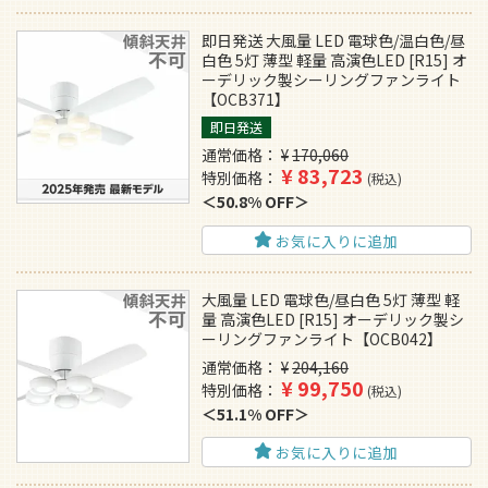
即日発送 大風量 LED 電球色/温白色/昼
白色 5灯 薄型 軽量 高演色LED [R15] オ
ーデリック製シーリングファンライト
【OCB371】
即日発送
通常価格
¥
170,060
¥
83,723
特別価格
税込
50.8% OFF
お気に入りに追加
大風量 LED 電球色/昼白色 5灯 薄型 軽
量 高演色LED [R15] オーデリック製シ
ーリングファンライト【OCB042】
通常価格
¥
204,160
¥
99,750
特別価格
税込
51.1% OFF
お気に入りに追加