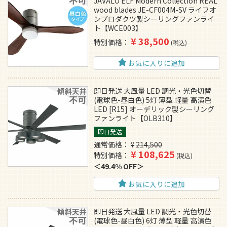
JAVALO ELF Modern Collection REAL
wood blades JE-CF004M-SV ライフオ
ンプロダクツ製シーリングファンライ
ト【WCE003】
¥
38,500
特別価格
税込
お気に入りに追加
即日発送 大風量 LED 調光・光色切替
(電球色-昼白色) 5灯 薄型 軽量 高演色
LED [R15] オーデリック製シーリング
ファンライト【OLB310】
即日発送
通常価格
¥
214,500
¥
108,625
特別価格
税込
49.4% OFF
お気に入りに追加
即日発送 大風量 LED 調光・光色切替
(電球色-昼白色) 6灯 薄型 軽量 高演色