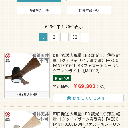
価格が安い順
価格が高い順
639
件中
1
-
20
件表示
1
2
…
32
即日発送 大風量 LED 調光 1灯 薄型 軽
量 【グッドデザイン賞受賞】FAZOO
FAN IF0160L-BK ファズー製シーリン
グファンライト【IAE002】
即日発送
¥
69,800
特別価格
税込
お気に入りに追加
即日発送 大風量 LED 調光 1灯 薄型 軽
量 【グッドデザイン賞受賞】FAZOO
FAN IF0160L-WH ファズー製シーリン