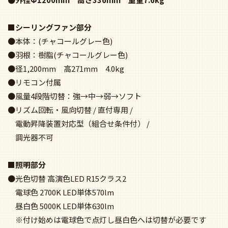
■シーリングファン部分
●本体：(チャコールグレー色)
●羽根：樹脂(チャコールグレー色)
●径1,200mm 高271mm 4.0kg
●リモコン付属
●風量4段階切替：強→中→弱→ソフト
●リズム回転・風向切替 / 直付専用 /
電動昇降装置対応型（組合せ条件付） /
調光器不可
■照明部分
●光色切替 高演色LED R15クラス2
電球色 2700K LED単体570lm
昼白色 5000K LED単体630lm
※付け始めは電球色で点灯し昼白色へは切替が必要です