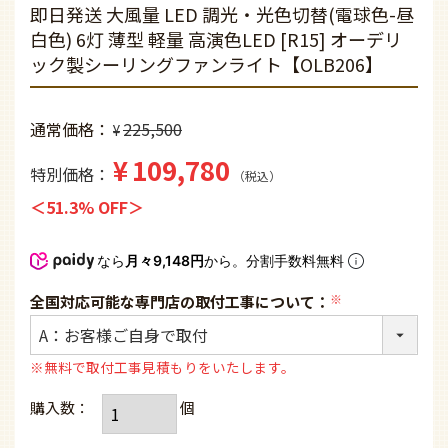
即日発送 大風量 LED 調光・光色切替(電球色-昼
白色) 6灯 薄型 軽量 高演色LED [R15] オーデリ
ック製シーリングファンライト【OLB206】
通常価格
225,500
¥
¥
109,780
特別価格
税込
51.3% OFF
なら
月々9,148円
から。分割手数料無料
全国対応可能な専門店の取付工事について：
(必
須)
※無料で取付工事見積もりをいたします。