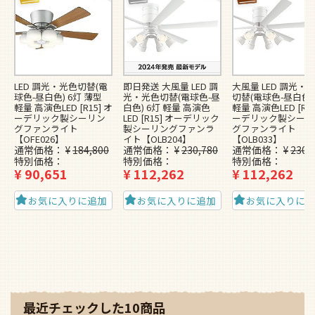
LED 調光・光色切替(電
即日発送 大風量 LED 調
大風量 LED 調光・
球色-昼白色) 6灯 薄型
光・光色切替(電球色-昼
切替(電球色-昼白色)
軽量 高演色LED [R15] オ
白色) 6灯 軽量 高演色
軽量 高演色LED [R15
ーデリック製シーリン
LED [R15] オーデリック
ーデリック製シーリ
グファンライト
製シーリングファンラ
グファンライト
【OFE026】
イト【OLB204】
【OLB033】
通常価格
¥
184,800
通常価格
¥
230,780
通常価格
¥
230,
特別価格
特別価格
特別価格
¥
90,651
¥
112,262
¥
112,262
お気に入りに追加
お気に入りに追加
お気に入りに
最近チェックした10商品