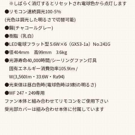
※しばらく消灯するとリセットされ電球色から点灯します
●リモコン連続調光100-5％
(光色は調光した明るさで切替可能)
●鋼(チャコールグレー)
●樹脂（乳白）
●LED電球フラット型 5.6W×6（GX53-1a）No.241G
●径404mm 高99mm 3.6kg
●光源寿命40,000時間/シーリングファン灯具
固有エネルギー消費効率105.9lm /
W(3,560lm・33.6W・Ra94)
●光束値は昼白色時(電球色時は9割の明るさ)
●WF 247・249専用
ファン本体と組み合わせてリモコンをご使用下さい
受光部カバーは組み合わせ本体に付属しています